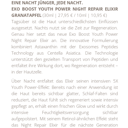
EINE NACHT JÜNGER, JEDE NACHT.
EXO BOOST YOUTH POWER NIGHT REPAIR ELIXIR
GRANATAPFEL
(30ml | 27,95 € / 10ml | 10,95 €)
Tagsüber ist die Haut unterschiedlichsten Einflüssen
ausgesetzt. Nachts nutzt sie die Zeit zur Regeneration.
Genau hier setzt das neue Exo Boost Youth Power
Night Repair Elixir an. Die innovative Formulierung
kombiniert Astaxanthin mit der Exosomes Peptides
Technology aus Centella Asiatica. Die Technologie
unterstützt den gezielten Transport von Peptiden und
entfaltet ihre Wirkung dort, wo Regeneration entsteht –
in der Hautzelle.
Über Nacht entfaltet das Elixir seinen intensiven 5X
Youth Power-Effekt: Bereits nach einer Anwendung ist
die Haut bereits sichtbar glatter, Schlaf-Falten sind
reduziert, die Haut fühlt sich regeneriert sowie intensiv
gepflegt an, erhält einen frischen Glow und wirkt durch
intensive Feuchtigkeitsversorgung sichtbar
aufgepolstert. Mit seinem Retinol-ähnlichen Effekt steht
das Night Repair Elixir für die nächste Generation