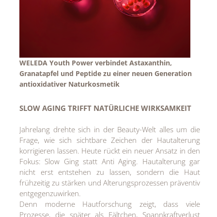
Jean Paul Gaultier
Lindt & Sprüngli
Nägele & Strubell
WELEDA Youth Power verbindet Astaxanthin,
Granatapfel und Peptide zu einer neuen Generation
PUIG
antioxidativer Naturkosmetik
Rabanne
SLOW AGING TRIFFT NATÜRLICHE WIRKSAMKEIT
sh!ne by Dorotheum Juwelier
Jahrelang drehte sich in der Beauty-Welt alles um die
Sicheldorfer Heilwasser
Frage, wie sich sichtbare Zeichen der Hautalterung
TK Maxx
korrigieren lassen. Heute rückt ein neuer Ansatz in den
Fokus: Slow Ging statt Anti Aging. Hautalterung gar
True Co.
nicht erst entstehen zu lassen, sondern die Haut
frühzeitig zu stärken und Alterungsprozessen präventiv
VOSSEN
entgegenzuwirken.
Denn moderne Hautforschung zeigt, dass viele
WELEDA
Prozesse, die später als Fältchen, Spannkraftverlust