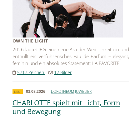
OWN THE LIGHT
2026 läutet JPG eine neue Ära der Weiblichkeit ein und
enthüllt ein verführerisches Eau de Parfum – elegant,
feminin und ein absolutes Statement: LA FAVORITE.
5717 Zeichen
12 Bilder
03.08.2026
DOROTHEUM JUWELIER
NEU
CHARLOTTE spielt mit Licht, Form
und Bewegung