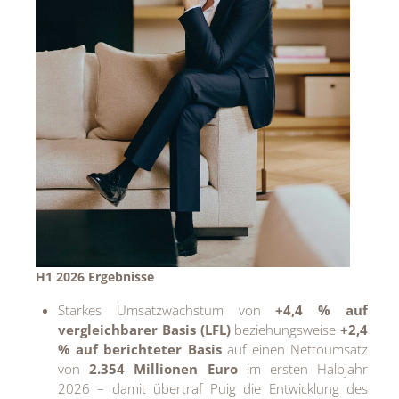
H1 2026 Ergebnisse
Starkes Umsatzwachstum von
+4,4 % auf
vergleichbarer Basis (LFL)
beziehungsweise
+2,4
% auf berichteter Basis
auf einen Nettoumsatz
von
2.354 Millionen Euro
im ersten Halbjahr
2026 – damit übertraf Puig die Entwicklung des