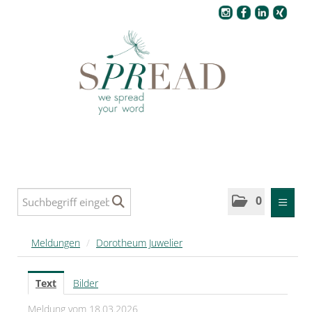
Pressecenter
0
MELDUNGEN
Meldungen
/
Dorotheum Juwelier
SPREAD
Text
Bilder
SPREAD Medleys für Deutschland
Meldung vom 18.03.2026