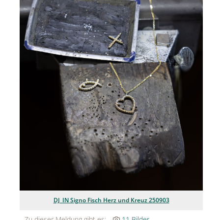
Jean Paul Gaultier
Lindt & Sprüngli
Nägele & Strubell
PUIG
Rabanne
sh!ne by Dorotheum Juwelier
Sicheldorfer Heilwasser
TK Maxx
True Co.
VOSSEN
DJ_IN Signo Fisch Herz und Kreuz 250903
WELEDA
Zu dieser Meldung gibt es:
11 Bilder