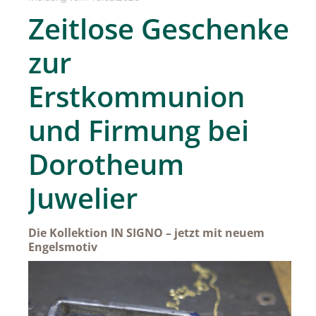
SPREAD Medleys für Österreich
Zeitlose Geschenke
SPREAD Press Days
zur
Achselkuss
Erstkommunion
Aromapflege Evelyn Deutsch
und Firmung bei
Brioche und Brösel
CAJOY
Dorotheum
Carolina Herrera
Juwelier
DOUGLAS
Dorotheum Galerie
Die Kollektion IN SIGNO – jetzt mit neuem
Engelsmotiv
Dorotheum Juwelier
DUFTSTARS / The Fragrance Foundation Austria
EHINGER SCHWARZ 1876