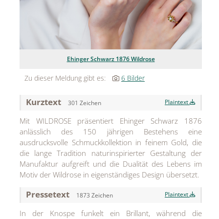
Jean Paul Gaultier
Lindt & Sprüngli
Nägele & Strubell
Ehinger Schwarz 1876 Wildrose
PUIG
Zu dieser Meldung gibt es:
6 Bilder
Rabanne
Kurztext
Plaintext
301 Zeichen
sh!ne by Dorotheum Juwelier
Mit WILDROSE präsentiert Ehinger Schwarz 1876
anlässlich des 150 jährigen Bestehens eine
Sicheldorfer Heilwasser
ausdrucksvolle Schmuckkollektion in feinem Gold, die
TK Maxx
die lange Tradition naturinspirierter Gestaltung der
Manufaktur aufgreift und die Dualität des Lebens im
True Co.
Motiv der Wildrose in eigenständiges Design übersetzt.
VOSSEN
Pressetext
Plaintext
1873 Zeichen
WELEDA
In der Knospe funkelt ein Brillant, während die