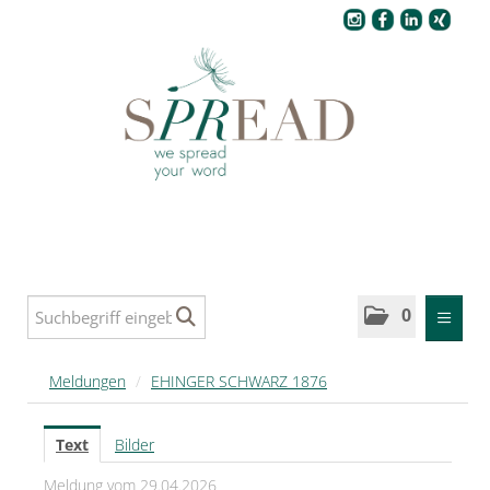
Pressecenter
0
MELDUNGEN
Meldungen
/
EHINGER SCHWARZ 1876
SPREAD
Text
Bilder
SPREAD Medleys für Deutschland
Meldung vom 29.04.2026