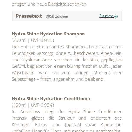
pflegen und neue Elastizität schenken.
MEDIA
Pressetext
Plaintext
3059 Zeichen
ÜBER
KONTAKT
Hydra Shine Hydration Shampoo
(250 ml | UVP 6,95 €)
Der Auftakt ist ein sanftes Shampoo, das das Haar mit
Feuchtigkeit versorgt, ohne zu beschweren. Alpen-Lein
und Hyaluronsäure verleihen ein leichtes, gepflegtes
Gefühl, begleitet von einem blumig frischen Duft . Jeder
Waschgang wird so zum kleinen Moment der
Selbstpflege – frisch, angenehm und belebend.
Hydra Shine Hydration Conditioner
(150 ml | UVP 6,95 €)
Im Anschluss pflegt der Hydra Shine Conditioner
intensiv, glättet die Struktur und erleichtert das
Kämmen. Kokos- und Jojobaöl sowie Alpen-Lein
umhüllen Haar für Haar und machen es geschmeidig.