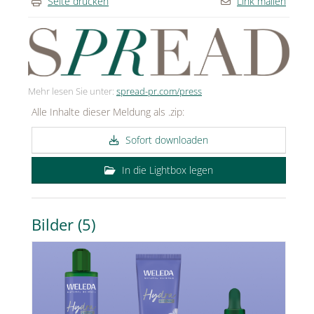
Seite drucken
Link mailen
Mehr lesen Sie unter:
spread-pr.com/press
Alle Inhalte dieser Meldung als .zip:
Sofort downloaden
In die Lightbox legen
Bilder (5)