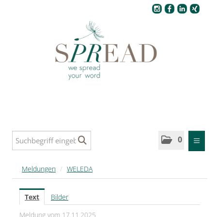
Pressecenter
0
MELDUNGEN
Meldungen
/
WELEDA
SPREAD
Text
Bilder
SPREAD Medleys für Deutschland
Meldung vom 17.11.2025