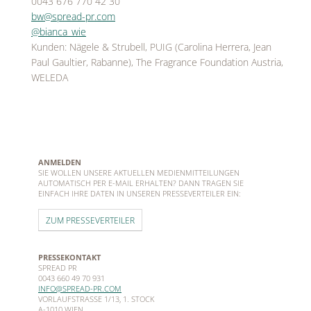
0043 676 770 42 30
bw@spread-pr.com
@bianca_wie
Kunden: Nägele & Strubell, PUIG (Carolina Herrera, Jean
Paul Gaultier, Rabanne), The Fragrance Foundation Austria,
WELEDA
ANMELDEN
SIE WOLLEN UNSERE AKTUELLEN MEDIENMITTEILUNGEN
AUTOMATISCH PER E-MAIL ERHALTEN? DANN TRAGEN SIE
EINFACH IHRE DATEN IN UNSEREN PRESSEVERTEILER EIN:
ZUM PRESSEVERTEILER
PRESSEKONTAKT
SPREAD PR
0043 660 49 70 931
INFO@SPREAD-PR.COM
VORLAUFSTRASSE 1/13, 1. STOCK
A-1010 WIEN