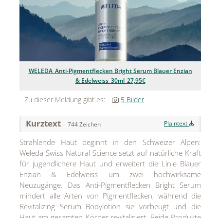
Jean Paul Gaultier
Lindt & Sprüngli
Nägele & Strubell
WELEDA_Anti-Pigmentflecken Bright Serum Blauer Enzian
PUIG
& Edelweiss_30ml_27,95€
Rabanne
Zu dieser Meldung gibt es:
5 Bilder
sh!ne by Dorotheum Juwelier
Kurztext
Plaintext
744 Zeichen
Sicheldorfer Heilwasser
Strahlende Haut beginnt in den Schweizer Alpen:
TK Maxx
Weleda Swiss Natural Science setzt auf natürliche Kraft
für jugendlichere Haut und erweitert die Linie Blauer
True Co.
Enzian & Edelweiss um zwei hochwirksame
Neuzugänge. Das Anti-Pigmentflecken Bright Serum
VOSSEN
mindert alle Arten von Pigmentflecken, während die
Revitalizing Serum Bodylotion sie vorbeugt und die
WELEDA
Haut am gesamten Körper revitalisiert. Beide Produkte