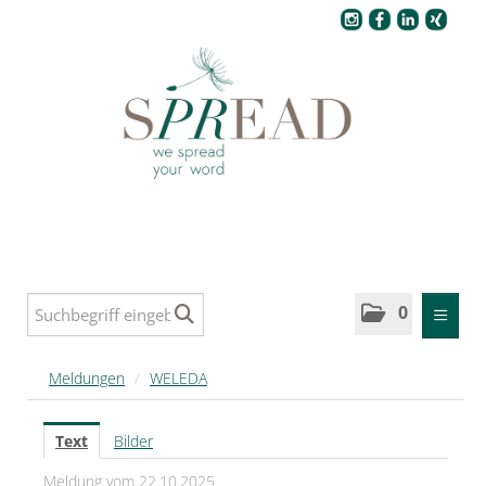
Pressecenter
0
MELDUNGEN
Meldungen
/
WELEDA
SPREAD
Text
Bilder
SPREAD Medleys für Deutschland
Meldung vom 22.10.2025