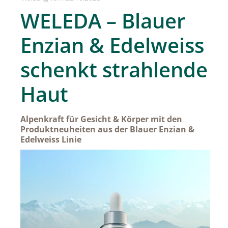
SPREAD Medleys für Österreich
WELEDA – Blauer
SPREAD Press Days
Enzian & Edelweiss
Achselkuss
schenkt strahlende
Aromapflege Evelyn Deutsch
Haut
Brioche und Brösel
CAJOY
Alpenkraft für Gesicht & Körper mit den
Carolina Herrera
Produktneuheiten aus der Blauer Enzian &
Edelweiss Linie
DOUGLAS
Dorotheum Galerie
Dorotheum Juwelier
DUFTSTARS / The Fragrance Foundation Austria
EHINGER SCHWARZ 1876