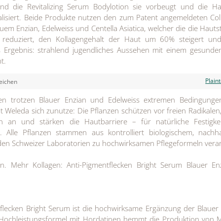
end die Revitalizing Serum Bodylotion sie vorbeugt und die H
alisiert. Beide Produkte nutzen den zum Patent angemeldeten Co
uem Enzian, Edelweiss und Centella Asiatica, welcher die die Hauts
en reduziert, den Kollagengehalt der Haut um 60% steigert un
Das Ergebnis: strahlend jugendliches Aussehen mit einem gesund
t.
Plain
eichen
en trotzen Blauer Enzian und Edelweiss extremen Bedingungen
 Weleda sich zunutze: Die Pflanzen schützen vor freien Radikalen
on an und stärken die Hautbarriere – für natürliche Festigke
ft. Alle Pflanzen stammen aus kontrolliert biologischem, nachh
en Schweizer Laboratorien zu hochwirksamen Pflegeformeln verar
en. Mehr Kollagen: Anti-Pigmentflecken Bright Serum Blauer En
flecken Bright Serum ist die hochwirksame Ergänzung der Blauer
e Hochleistungsformel mit Hordatinen hemmt die Produktion von 