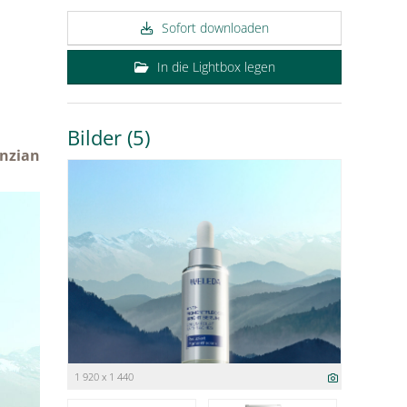
Sofort downloaden
In die Lightbox legen
Bilder (5)
Enzian
1 920 x 1 440