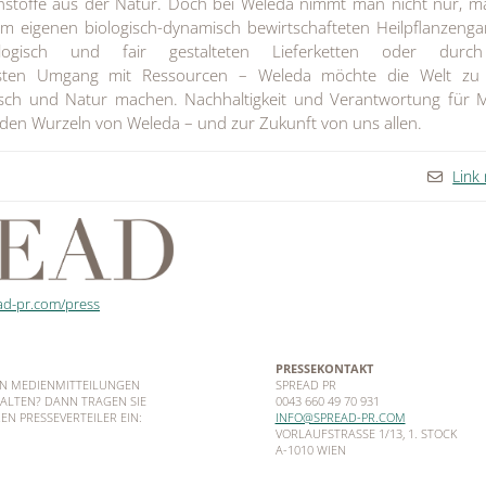
hstoffe aus der Natur. Doch bei Weleda nimmt man nicht nur, m
m eigenen biologisch-dynamisch bewirtschafteten Heilpflanzenga
ogisch und fair gestalteten Lieferketten oder durc
sten Umgang mit Ressourcen – Weleda möchte die Welt zu
sch und Natur machen. Nachhaltigkeit und Verantwortung für 
den Wurzeln von Weleda – und zur Zukunft von uns allen.
Link
ad-pr.com/press
PRESSEKONTAKT
EN MEDIENMITTEILUNGEN
SPREAD PR
ALTEN? DANN TRAGEN SIE
0043 660 49 70 931
EN PRESSEVERTEILER EIN:
INFO@SPREAD-PR.COM
VORLAUFSTRASSE 1/13, 1. STOCK
A-1010 WIEN