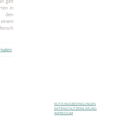
an gibt
rten in
h den
 einem
Mensch
 mailen
NUTZUNGSBEDINGUNGEN
DATENSCHUTZERKLÄRUNG
IMPRESSUM