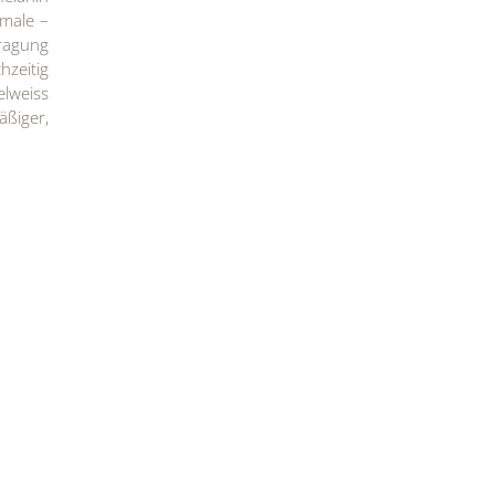
emale –
ragung
hzeitig
elweiss
äßiger,