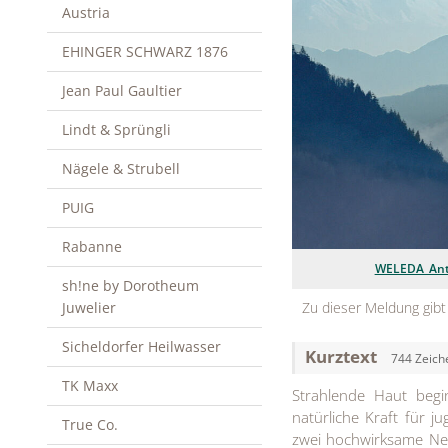
Austria
EHINGER SCHWARZ 1876
Jean Paul Gaultier
Lindt & Sprüngli
Nägele & Strubell
PUIG
Rabanne
WELEDA_Anti
sh!ne by Dorotheum
Zu dieser Meldung gibt
Juwelier
Sicheldorfer Heilwasser
Kurztext
744 Zeich
TK Maxx
Strahlende Haut begi
natürliche Kraft für j
True Co.
zwei hochwirksame Neu