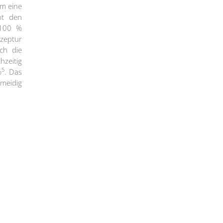
um eine
int den
 100 %
zeptur
ich die
hzeitig
5
%
. Das
hmeidig