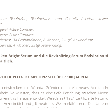
m Bio-Enzian, Bio-Edelweiss und Centella Asiatica, steige
t.
lagen+ Active Complex.
lagen+ Active Complex.
ertest, 34 Probandinnen, 8 Wochen, 2 × tgl. Anwendung.
rtest, 4 Wochen, 2x tgl. Anwendung.
cken Bright Serum und die Revitalizing Serum Bodylotion s
ältlich.
LICHE PFLEGEKOMPETENZ SEIT ÜBER 100 JAHREN
 entwickelten die Weleda Gründer:innen ein neues Verständn
heit: Sie wussten, dass es eine tiefe Beziehung zwischen Mens
Erkenntnis heraus entwickelt Weleda seit 1921 zertifizierte Naturk
 Arzneimittel und gilt heute als Weltmarktführerin. Das Unte