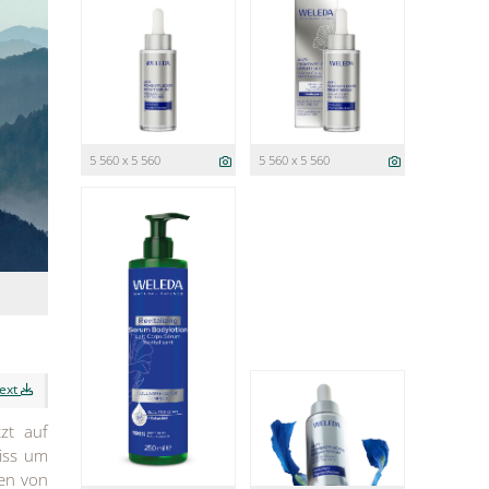
5 560 x 5 560
5 560 x 5 560
text
zt auf
eiss um
ten von