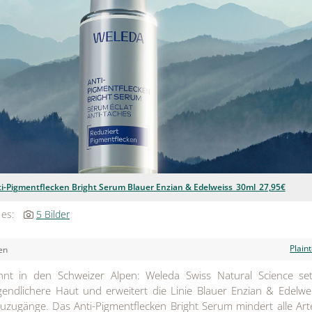
-Pigmentflecken Bright Serum Blauer Enzian & Edelweiss_30ml_27,95€
 es:
5 Bilder
Plain
en
nnt in den Schweizer Alpen: Weleda Swiss Natural Science set
ugendlichere Haut und erweitert die Linie Blauer Enzian & Edelw
zugänge. Das Anti-Pigmentflecken Bright Serum mindert alle Ar