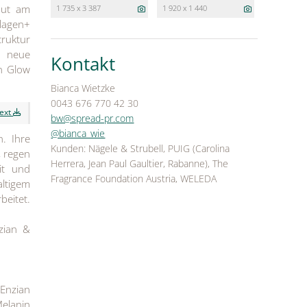
aut am
1 735 x 3 387
1 920 x 1 440
llagen+
truktur
d neue
Kontakt
en Glow
Bianca Wietzke
0043 676 770 42 30
text
bw@spread-pr.com
@bianca_wie
. Ihre
Kunden: Nägele & Strubell, PUIG (Carolina
, regen
Herrera, Jean Paul Gaultier, Rabanne), The
it und
Fragrance Foundation Austria, WELEDA
altigem
beitet.
zian &
 Enzian
Melanin