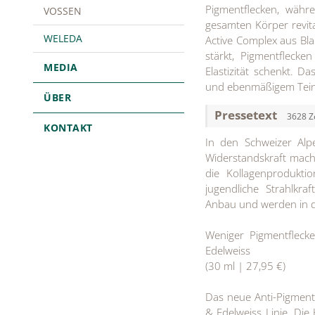
Pigmentflecken, währ
VOSSEN
gesamten Körper revit
WELEDA
Active Complex aus Bla
stärkt, Pigmentfleck
MEDIA
Elastizität schenkt. 
und ebenmäßigem Tein
ÜBER
Pressetext
3628 Z
KONTAKT
In den Schweizer Alp
Widerstandskraft macht
die Kollagenprodukti
jugendliche Strahlkra
Anbau und werden in d
Weniger Pigmentfleck
Edelweiss
(30 ml | 27,95 €)
Das neue Anti-Pigment
& Edelweiss Linie. Di