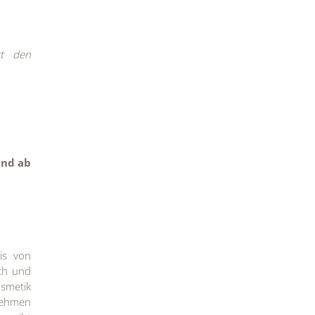
rt den
ind ab
is von
ch und
osmetik
rnehmen