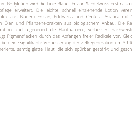
erum Bodylotion wird die Linie Blauer Enzian & Edelweiss erstmals 
lege erweitert. Die leichte, schnell einziehende Lotion vere
plex aus Blauem Enzian, Edelweiss und Centella Asiatica mit
hen Ölen und Pflanzenextrakten aus biologischem Anbau. Die Re
eration und regeneriert die Hautbarriere, verbessert nachweisl
ugt Pigmentflecken durch das Abfangen freier Radikale vor. Gleic
tudien eine signifikante Verbesserung der Zellregeneration um 39 
nerierte, samtig glatte Haut, die sich spürbar gestärkt und gesc