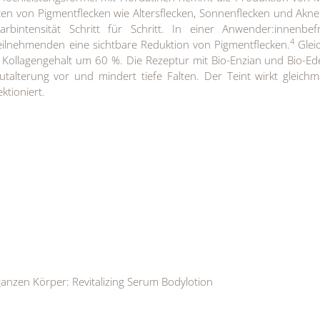
ten von Pigmentflecken wie Altersflecken, Sonnenflecken und Akn
arbintensität Schritt für Schritt. In einer Anwender:innenbef
4
eilnehmenden eine sichtbare Reduktion von Pigmentflecken.
Gleic
Kollagengehalt um 60 %. Die Rezeptur mit Bio-Enzian und Bio-Ed
talterung vor und mindert tiefe Falten. Der Teint wirkt gleichm
tioniert.
ganzen Körper: Revitalizing Serum Bodylotion