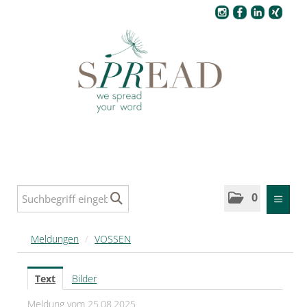
Pressecenter
0
MELDUNGEN
Meldungen
/
VOSSEN
SPREAD
Text
Bilder
SPREAD Medleys für Deutschland
Meldung vom 25.08.2025