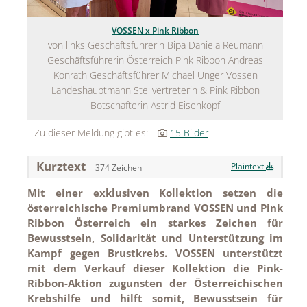
Jean Paul Gaultier
VOSSEN x Pink Ribbon
von links Geschäftsführerin Bipa Daniela Reumann
Lindt & Sprüngli
Geschäftsführerin Österreich Pink Ribbon Andreas
Konrath Geschäftsführer Michael Unger Vossen
Nägele & Strubell
Landeshauptmann Stellvertreterin & Pink Ribbon
PUIG
Botschafterin Astrid Eisenkopf
Rabanne
Zu dieser Meldung gibt es:
15 Bilder
sh!ne by Dorotheum Juwelier
Kurztext
Plaintext
374 Zeichen
Sicheldorfer Heilwasser
Mit einer exklusiven Kollektion setzen die
österreichische Premiumbrand VOSSEN und Pink
TK Maxx
Ribbon Österreich ein starkes Zeichen für
Bewusstsein, Solidarität und Unterstützung im
True Co.
Kampf gegen Brustkrebs. VOSSEN unterstützt
VOSSEN
mit dem Verkauf dieser Kollektion die Pink-
Ribbon-Aktion zugunsten der Österreichischen
WELEDA
Krebshilfe und hilft somit, Bewusstsein für