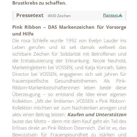
Brustkrebs zu schaffen.
MEDIA
Pressetext
Plaintext
4930 Zeichen
ÜBER
Pink Ribbon – DAS Markenzeichen für Vorsorge
KONTAKT
und Hilfe
Die rosa Schleife wurde 1992 von Evelyn Lauder ins
Leben gerufen und ist seit damals weltweit das
sichtbare Zeichen für Solidarität mit Betroffenen und
die Enttabuisierung der Erkrankung. Nicole Neuhold,
Marketingleiterin bei VOSSEN, und Katja Konrath, Sales
Director bei VOSSEN, engagieren sich seit Jahren für
frauenspezifische Gesundheitsthemen. Als Pink-
Ribbon-Markenbotschafterinnen leben beide diese
Überzeugung – so entstand die Idee einer eigenen
Kollektion. „Mit der limitierten ‚VOSSEN x Pink Ribbon‘-
Kollektion möchten wir zum Nachdenken anregen und
aktiv einen Beitrag leisten:
Kaufen und Unterstützen
lautet das Motto – denn mit dem Kauf geht ein Teil des
Erlöses direkt an Pink Ribbon Österreich. Ziel ist es, das
Bewusstsein für Frauengesundheit zu stärken und