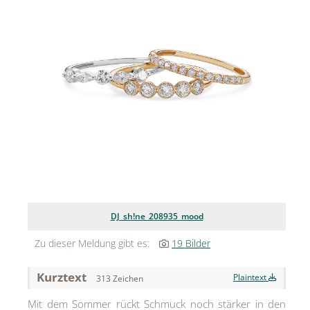
Jean Paul Gaultier
Lindt & Sprüngli
Nägele & Strubell
PUIG
Rabanne
sh!ne by Dorotheum Juwelier
Sicheldorfer Heilwasser
TK Maxx
DJ_sh!ne_208935_mood
True Co.
Zu dieser Meldung gibt es:
19 Bilder
VOSSEN
Kurztext
Plaintext
313 Zeichen
WELEDA
Mit dem Sommer rückt Schmuck noch stärker in den