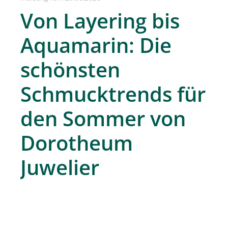
SPREAD Medleys für Österreich
Von Layering bis
SPREAD Press Days
Aquamarin: Die
Achselkuss
schönsten
Aromapflege Evelyn Deutsch
Schmucktrends für
Brioche und Brösel
CAJOY
den Sommer von
Carolina Herrera
Dorotheum
DOUGLAS
Juwelier
Dorotheum Galerie
Dorotheum Juwelier
DUFTSTARS / The Fragrance Foundation Austria
EHINGER SCHWARZ 1876