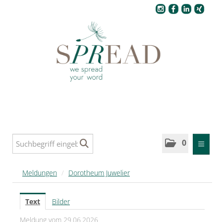
Pressecenter
0
MELDUNGEN
Meldungen
/
Dorotheum Juwelier
SPREAD
Text
Bilder
SPREAD Medleys für Deutschland
Meldung vom 29.06.2026