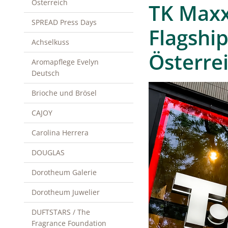
Österreich
TK Maxx
SPREAD Press Days
Flagshi
Achselkuss
Österre
Aromapflege Evelyn
Deutsch
Brioche und Brösel
CAJOY
Carolina Herrera
DOUGLAS
Dorotheum Galerie
Dorotheum Juwelier
DUFTSTARS / The
Fragrance Foundation