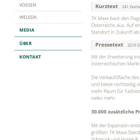
VOSSEN
Kurztext
241 Zeich
WELEDA
TK Maxx baut den Flags
Österreichs aus. Auf e
MEDIA
Standort in Zukunft al
ÜBER
Pressetext
2210 Z
Mit der Erweiterung in
KONTAKT
österreichischen Markt
Die Verkaufsfläche des
und bietet rechtzeiti
mehr Raum für Fashion
vieles mehr.
30.000 zusätzliche P
Mit der Expansion ents
größten TK Maxx Stand
Schmuck und Home & Livi