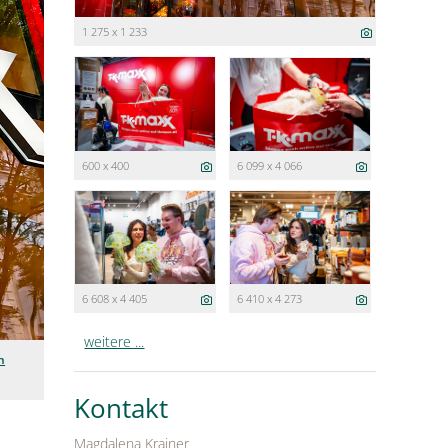
1 275 x 1 233
600 x 400
6 099 x 4 066
6 608 x 4 405
6 410 x 4 273
weitere ...
n
Kontakt
Magdalena Krainer