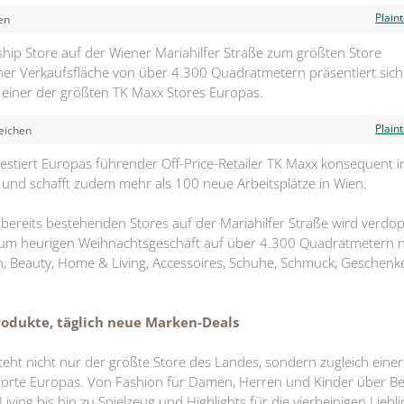
Plain
en
hip Store auf der Wiener Mariahilfer Straße zum größten Store
iner Verkaufsfläche von über 4.300 Quadratmetern präsentiert sich
s einer der größten TK Maxx Stores Europas.
Plain
eichen
vestiert Europas führender Off-Price-Retailer TK Maxx konsequent i
 und schafft zudem mehr als 100 neue Arbeitsplätze in Wien.
 bereits bestehenden Stores auf der Mariahilfer Straße wird verdop
g zum heurigen Weihnachtsgeschäft auf über 4.300 Quadratmetern 
, Beauty, Home & Living, Accessoires, Schuhe, Schmuck, Geschenk
rodukte, täglich neue Marken-Deals
teht nicht nur der größte Store des Landes, sondern zugleich einer
orte Europas. Von Fashion für Damen, Herren und Kinder über Be
ng bis hin zu Spielzeug und Highlights für die vierbeinigen Liebli