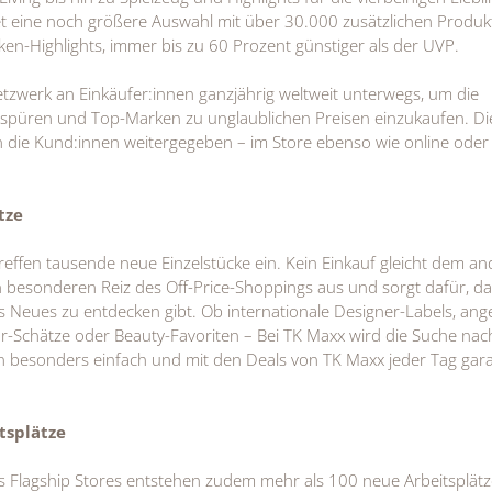
t eine noch größere Auswahl mit über 30.000 zusätzlichen Produk
ken-Highlights, immer bis zu 60 Prozent günstiger als der UVP.
Netzwerk an Einkäufer:innen ganzjährig weltweit unterwegs, um die
spüren und Top-Marken zu unglaublichen Preisen einzukaufen. Di
an die Kund:innen weitergegeben – im Store ebenso wie online oder 
tze
ffen tausende neue Einzelstücke ein. Kein Einkauf gleicht dem a
besonderen Reiz des Off-Price-Shoppings aus und sorgt dafür, da
 Neues zu entdecken gibt. Ob internationale Designer-Labels, ang
or-Schätze oder Beauty-Favoriten – Bei TK Maxx wird die Suche na
besonders einfach und mit den Deals von TK Maxx jeder Tag gara
tsplätze
s Flagship Stores entstehen zudem mehr als 100 neue Arbeitsplätz