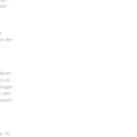
ten
e
in der
nderen
ss es
esagte
ch den
ntiert
e. TK