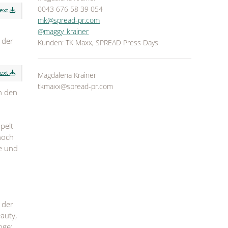
0043 676 58 39 054
text
mk@spread-pr.com
@maggy_krainer
 der
Kunden: TK Maxx, SPREAD Press Days
text
Magdalena Krainer
tkmaxx@spread-pr.com
n den
pelt
noch
e und
 der
auty,
nge: