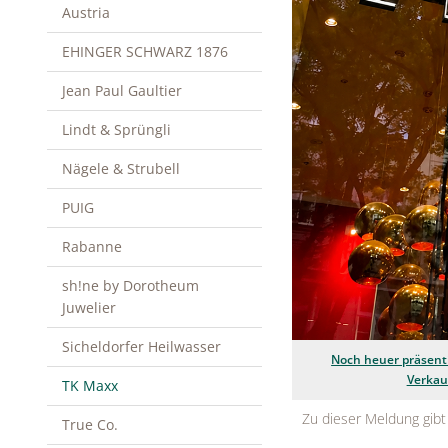
Austria
EHINGER SCHWARZ 1876
Jean Paul Gaultier
Lindt & Sprüngli
Nägele & Strubell
PUIG
Rabanne
sh!ne by Dorotheum
Juwelier
Sicheldorfer Heilwasser
Noch heuer präsenti
Verkau
TK Maxx
Zu dieser Meldung gibt
True Co.