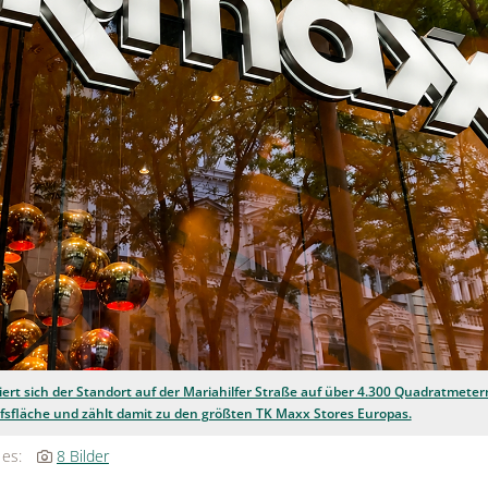
ert sich der Standort auf der Mariahilfer Straße auf über 4.300 Quadratmeter
fsfläche und zählt damit zu den größten TK Maxx Stores Europas.
 es:
8 Bilder