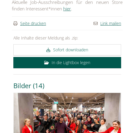
Aktuelle Job-Ausschreibungen für den neuen Store
finden Interessent*innen
hier
.
Seite drucken
Link mailen
Alle Inhalte dieser Meldung als .zip:
Sofort downloaden
In die Lightbox legen
Bilder (14)