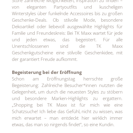
Store zahlreiche Möglichkeiten, Inspiration zu finden –
MEDIA
von eleganten Partyoutfits und kuscheligen
Winterstyles über funkelnde Accessoires bis zu großen
ÜBER
Geschenke-Deals. Ob stilvolle Mode, besondere
Dekoartikel oder liebevoll ausgewählte Highlights für
KONTAKT
Familie und Freundeskreis: Bei TK Maxx wartet für jede
und jeden etwas, das begeistert. Für alle
Unentschlossenen sind die TK Maxx
Geschenkgutscheine eine stilvolle Geschenkidee, mit
der garantiert Freude aufkommt.
Begeisterung bei der Eröffnung
Schon am Eröffnungstag herrschte große
Begeisterung: Zahlreiche Besucher*innen nutzten die
Gelegenheit, um durch die neuesten Styles zu stöbern
und besondere Marken-Highlights zu ergattern.
„Shopping bei TK Maxx ist für mich wie eine
Schatzsuche! Ich liebe das Gefühl, nicht zu wissen, was
mich erwartet – man entdeckt hier wirklich immer
etwas, das man so nirgends findet“, so eine Kundin.