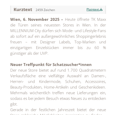
Kurztext
Jean Paul Gaultier
Plaintext
2459 Zeichen
Wien, 6. November 2025 –
Heute öffnete TK Maxx
Lindt & Sprüngli
die Türen seines neuesten Stores in Wien. In der
Nägele & Strubell
MILLENNIUM City dürfen sich Mode- und Lifestyle-Fans
ab sofort auf ein außergewöhnliches Shoppingerlebnis
PUIG
freuen – mit Designer Labels, Top-Marken und
einzigartigen Einzelstücken immer bis zu 60 %
Rabanne
günstiger als der UVP.
sh!ne by Dorotheum Juwelier
Neuer Treffpunkt für Schatzsucher*innen
Sicheldorfer Heilwasser
Der neue Store bietet auf rund 1.700 Quadratmetern
Verkaufsfläche eine vielfältige Auswahl an Damen-,
TK Maxx
Herren- und Kindermode, Schuhen, Accessoires,
Beauty-Produkten, Home-Artikeln und Geschenkideen.
True Co.
Mehrmals wöchentlich treffen neue Lieferungen ein,
sodass es bei jedem Besuch etwas Neues zu entdecken
VOSSEN
gibt.
WELEDA
Gerade in der festlichen Jahreszeit bietet der neue