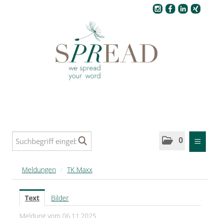
Pressecenter
0
MELDUNGEN
Meldungen
/
TK Maxx
SPREAD
Text
Bilder
SPREAD Medleys für Deutschland
Meldung vom 06.11.2025