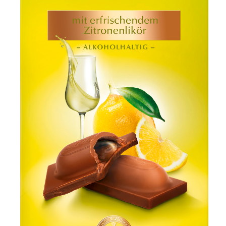
Jean Paul Gaultier
Lindt & Sprüngli
Nägele & Strubell
PUIG
Rabanne
sh!ne by Dorotheum Juwelier
Sicheldorfer Heilwasser
TK Maxx
True Co.
VOSSEN
WELEDA