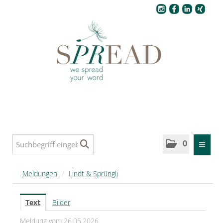
Pressecenter
0
MELDUNGEN
Meldungen
/
Lindt & Sprüngli
SPREAD
Text
Bilder
SPREAD Medleys für Deutschland
Meldung vom 26.05.2026