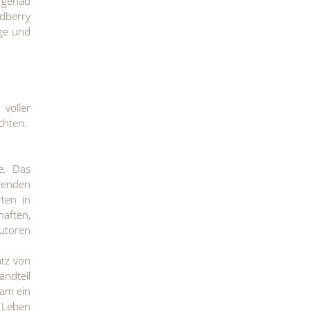
 genau
ldberry
age und
voller
chten.
e. Das
hrenden
ten in
haften,
butoren
atz von
andteil
ram ein
s Leben