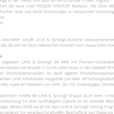
änge in der Sonne und dazu ein erfrischender Frozen Yoghurt –
spiriert die neue Lindt FROZEN YOGHURT Rezeptur. Die Sorte Wi
ig-frischer Note und weckt Erinnerungen an entspannte Sommert
te.
el
 Neuheiten schafft Lindt & Sprüngli köstliche Genussmomente 
r alle, die sich ein Stück italienischen Sommer nach Hause holen mö
i
 begeistert Lindt & Sprüngli die Welt mit Premium-Schokolad
nternehmen mit Wurzeln in Zürich zählt heute zu den weltweit fü
iger Schokoladenprodukte. An zwölf eigenen Produktionsstandor
rden Lindt Schokoladen hergestellt und über 38 Tochtergesellsc
äfte sowie ein Netzwerk von mehr als 100 unabhängigen Distri
beitenden erzielte die Lindt & Sprüngli Gruppe 2024 einen Ums
ntwortung für eine nachhaltigere Zukunft ist ein zentraler Best
egie. Bereits 2008 wurde mit dem Lindt & Sprüngli Farming Prog
tsprogramm zur verantwortungsvollen Beschaffung von Kakao in