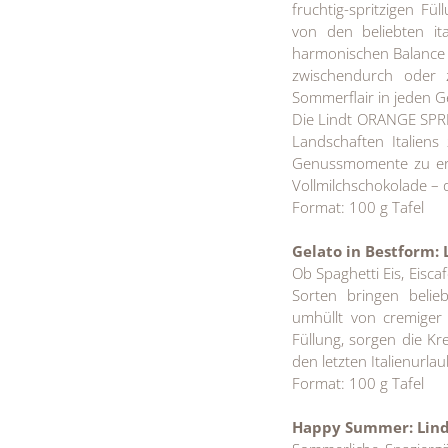
fruchtig-spritzigen Fü
von den beliebten ita
harmonischen Balance a
zwischendurch oder 
Sommerflair in jeden
Die Lindt ORANGE SPRI
Landschaften Italien
Genussmomente zu erle
Vollmilchschokolade – d
Format: 100 g Tafel
Gelato in Bestform:
Ob Spaghetti Eis, Eisc
Sorten bringen belie
umhüllt von cremiger 
Füllung, sorgen die K
den letzten Italienurla
Format: 100 g Tafel
Happy Summer: Lin