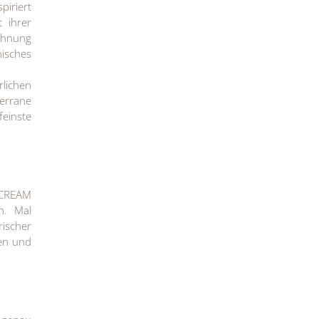
piriert
t ihrer
lohnung
isches
rlichen
errane
feinste
E CREAM
n. Mal
rischer
ßen und