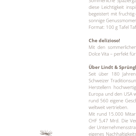
Sommerliche Spazierg
diese Leichtigkeit in
begeistert mit frucht
sonnige Genussmomen
Format: 100 g Tafel Taf
Che delizioso!
Mit den sommerlichen
Dolce Vita – perfekt fü
Über Lindt & Sprüngl
Seit über 180 Jahren
Schweizer Traditionsu
Herstellern hochwert
Europa und den USA we
rund 560 eigene Gesch
weltweit vertrieben.
Mit rund 15.000 Mitar
CHF 5,47 Mrd. Die Vera
der Unternehmensstrat
eigenes Nachhaltigkei