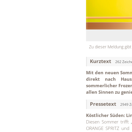
Zu dieser Meldung gibt
Kurztext
262 Zeich
Mit den neuen Somme
direkt nach Haus.
sommerlicher Frozen
allen Sinnen zu geni
Pressetext
2949 Z
Köstlicher Süden: L
Diesen Sommer trifft 
ORANGE SPRITZ und LI