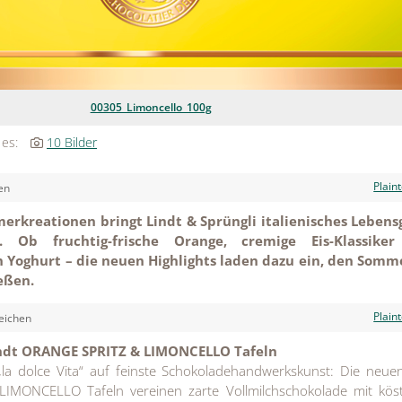
00305_Limoncello_100g
 es:
10 Bilder
Plain
en
rkreationen bringt Lindt & Sprüngli italienisches Lebens
 Ob fruchtig-frische Orange, cremige Eis-Klassiker
 Yoghurt – die neuen Highlights laden dazu ein, den Somm
eßen.
Plain
eichen
indt ORANGE SPRITZ & LIMONCELLO Tafeln
„la dolce Vita“ auf feinste Schokoladehandwerkskunst: Die neue
MONCELLO Tafeln vereinen zarte Vollmilchschokolade mit köstl