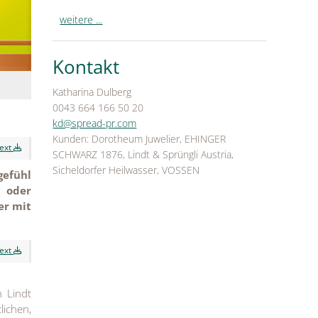
weitere ...
Kontakt
Katharina Dulberg
0043 664 166 50 20
kd@spread-pr.com
Kunden: Dorotheum Juwelier, EHINGER
text
SCHWARZ 1876, Lindt & Sprüngli Austria,
Sicheldorfer Heilwasser, VOSSEN
gefühl
 oder
er mit
text
n Lindt
ichen,