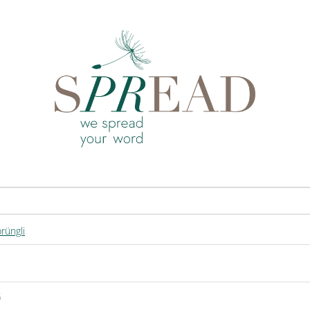
rüngli
6