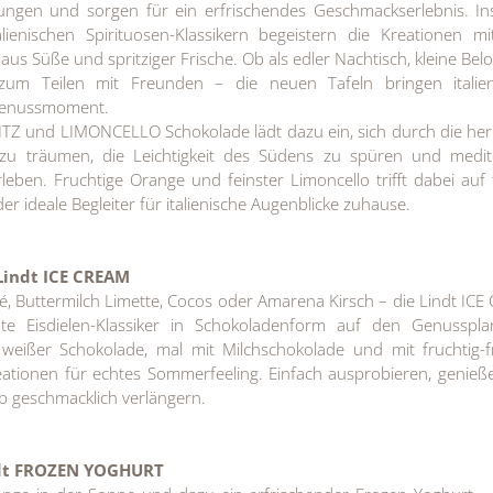
llungen und sorgen für ein erfrischendes Geschmackserlebnis. Ins
lienischen Spirituosen-Klassikern begeistern die Kreationen mi
us Süße und spritziger Frische. Ob als edler Nachtisch, kleine Be
zum Teilen mit Freunden – die neuen Tafeln bringen italien
 Genussmoment.
TZ und LIMONCELLO Schokolade lädt dazu ein, sich durch die her
s zu träumen, die Leichtigkeit des Südens zu spüren und medit
ben. Fruchtige Orange und feinster Limoncello trifft dabei auf 
er ideale Begleiter für italienische Augenblicke zuhause.
 Lindt ICE CREAM
afé, Buttermilch Limette, Cocos oder Amarena Kirsch – die Lindt IC
bte Eisdielen-Klassiker in Schokoladenform auf den Genusspla
weißer Schokolade, mal mit Milchschokolade und mit fruchtig-f
reationen für echtes Sommerfeeling. Einfach ausprobieren, genie
ub geschmacklich verlängern.
dt FROZEN YOGHURT