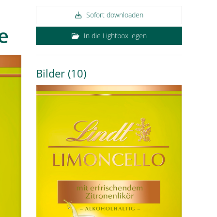
Sofort downloaden
e
In die Lightbox legen
Bilder (10)