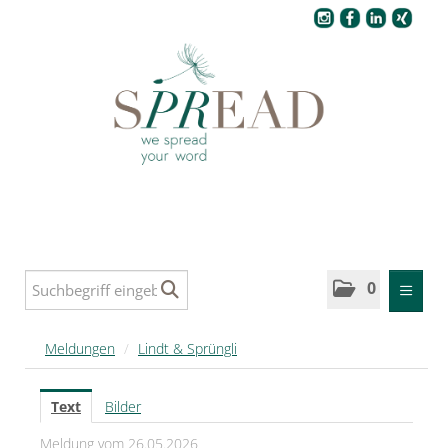
Pressecenter
0
MELDUNGEN
Meldungen
/
Lindt & Sprüngli
SPREAD
Text
Bilder
SPREAD Medleys für Deutschland
Meldung vom 26.05.2026