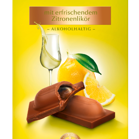
Jean Paul Gaultier
Lindt & Sprüngli
Nägele & Strubell
PUIG
Rabanne
sh!ne by Dorotheum Juwelier
Sicheldorfer Heilwasser
TK Maxx
True Co.
VOSSEN
WELEDA