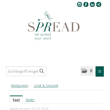
Pressecenter
0
MELDUNGEN
Meldungen
/
Lindt & Sprüngli
SPREAD
Text
Bilder
SPREAD Medleys für Deutschland
Meldung vom 26.05.2026