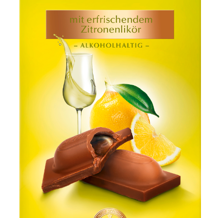
Jean Paul Gaultier
Lindt & Sprüngli
Nägele & Strubell
PUIG
Rabanne
sh!ne by Dorotheum Juwelier
Sicheldorfer Heilwasser
TK Maxx
True Co.
VOSSEN
WELEDA