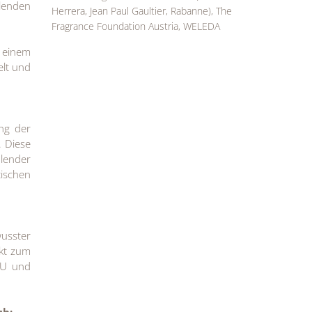
hlenden
Herrera, Jean Paul Gaultier, Rabanne), The
Fragrance Foundation Austria, WELEDA
 einem
elt und
ung der
. Diese
lender
tischen
usster
ekt zum
LU und