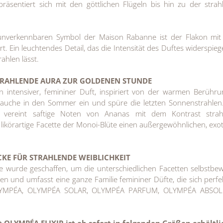
präsentiert sich mit den göttlichen Flügeln bis hin zu der stra
unverkennbaren Symbol der Maison Rabanne ist der Flakon mit
. Ein leuchtendes Detail, das die Intensität des Duftes widerspieg
ahlen lässt.
TRAHLENDE AURA ZUR GOLDENEN STUNDE
n intensiver, femininer Duft, inspiriert von der warmen Berühr
auche in den Sommer ein und spüre die letzten Sonnenstrahlen
n vereint saftige Noten von Ananas mit dem Kontrast strah
 likörartige Facette der Monoi-Blüte einen außergewöhnlichen, exo
CKE
FÜR STRAHLENDE WEIBLICHKEIT
wurde geschaffen, um die unterschiedlichen Facetten selbstbew
en und umfasst eine ganze Familie femininer Düfte, die sich perf
LYMPÉA, OLYMPÉA SOLAR, OLYMPÉA PARFUM, OLYMPÉA ABSO