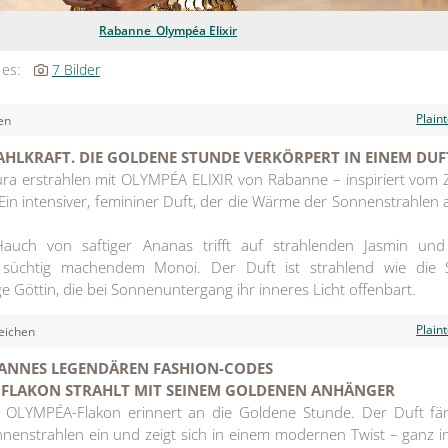
Rabanne_Olympéa Elixir
 es:
7 Bilder
Plain
en
AHLKRAFT. DIE GOLDENE STUNDE VERKÖRPERT IN EINEM DUF
a erstrahlen mit OLYMPÉA ELIXIR von Rabanne – inspiriert vom
in intensiver, femininer Duft, der die Wärme der Sonnenstrahlen 
auch von saftiger Ananas trifft auf strahlenden Jasmin und
s süchtig machendem Monoi. Der Duft ist strahlend wie die 
e Göttin, die bei Sonnenuntergang ihr inneres Licht offenbart.
Plain
eichen
BANNES LEGENDÄREN FASHION-CODES
R FLAKON STRAHLT MIT SEINEM GOLDENEN ANHÄNGER
 OLYMPÉA-Flakon erinnert an die Goldene Stunde. Der Duft fän
nnenstrahlen ein und zeigt sich in einem modernen Twist – ganz i