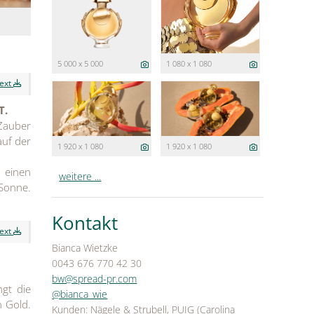
5 000 x 5 000
1 080 x 1 080
text
T.
 Zauber
auf der
1 920 x 1 080
1 920 x 1 080
 einen
weitere ...
Sonne.
Kontakt
text
Bianca Wietzke
0043 676 770 42 30
bw@spread-pr.com
gt die
@bianca_wie
n Gold.
Kunden: Nägele & Strubell, PUIG (Carolina