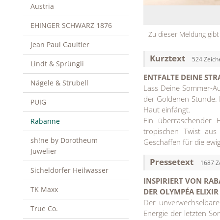
Austria
EHINGER SCHWARZ 1876
Zu dieser Meldung gibt
Jean Paul Gaultier
Kurztext
524 Zeich
Lindt & Sprüngli
ENTFALTE DEINE STR
Nägele & Strubell
Lass Deine Sommer-Aur
der Goldenen Stunde. E
PUIG
Haut einfängt.
Ein überraschender H
Rabanne
tropischen Twist au
sh!ne by Dorotheum
Geschaffen für die ewig
Juwelier
Pressetext
1687 Z
Sicheldorfer Heilwasser
INSPIRIERT VON RA
TK Maxx
DER OLYMPÉA ELIXI
Der unverwechselbare
True Co.
Energie der letzten So