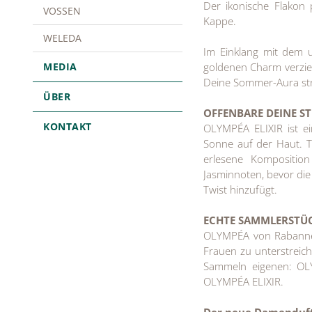
Der ikonische Flakon 
VOSSEN
Kappe.
WELEDA
Im Einklang mit dem 
MEDIA
goldenen Charm verziert
Deine Sommer-Aura str
ÜBER
OFFENBARE DEINE S
KONTAKT
OLYMPÉA ELIXIR ist ei
Sonne auf der Haut. T
erlesene Kompositio
Jasminnoten, bevor die
Twist hinzufügt.
ECHTE SAMMLERSTÜ
OLYMPÉA von Rabanne 
Frauen zu unterstreich
Sammeln eigenen: O
OLYMPÉA ELIXIR.