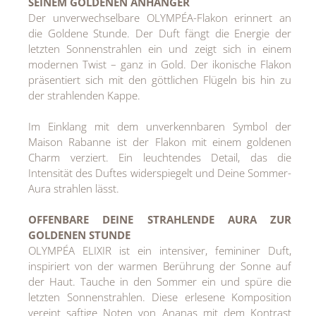
SEINEM GOLDENEN ANHÄNGER
MEDIA
Der unverwechselbare OLYMPÉA-Flakon erinnert an
die Goldene Stunde. Der Duft fängt die Energie der
ÜBER
letzten Sonnenstrahlen ein und zeigt sich in einem
modernen Twist – ganz in Gold. Der ikonische Flakon
KONTAKT
präsentiert sich mit den göttlichen Flügeln bis hin zu
der strahlenden Kappe.
Im Einklang mit dem unverkennbaren Symbol der
Maison Rabanne ist der Flakon mit einem goldenen
Charm verziert. Ein leuchtendes Detail, das die
Intensität des Duftes widerspiegelt und Deine Sommer-
Aura strahlen lässt.
OFFENBARE DEINE STRAHLENDE AURA ZUR
GOLDENEN STUNDE
OLYMPÉA ELIXIR ist ein intensiver, femininer Duft,
inspiriert von der warmen Berührung der Sonne auf
der Haut. Tauche in den Sommer ein und spüre die
letzten Sonnenstrahlen. Diese erlesene Komposition
vereint saftige Noten von Ananas mit dem Kontrast