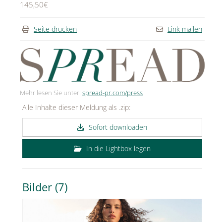
145,50€
Seite drucken
Link mailen
Mehr lesen Sie unter:
spread-pr.com/press
Alle Inhalte dieser Meldung als .zip:
Sofort downloaden
In die Lightbox legen
Bilder (7)