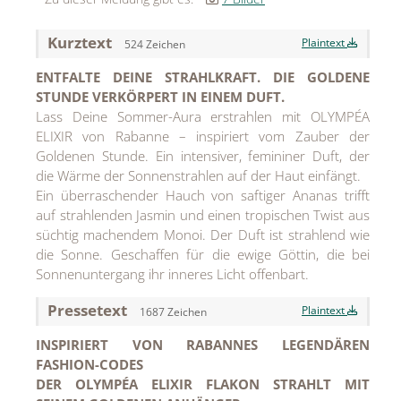
Jean Paul Gaultier
Kurztext
Plaintext
524 Zeichen
Lindt & Sprüngli
ENTFALTE DEINE STRAHLKRAFT. DIE GOLDENE
STUNDE VERKÖRPERT IN EINEM DUFT.
Nägele & Strubell
Lass Deine Sommer-Aura erstrahlen mit OLYMPÉA
ELIXIR von Rabanne – inspiriert vom Zauber der
PUIG
Goldenen Stunde. Ein intensiver, femininer Duft, der
Rabanne
die Wärme der Sonnenstrahlen auf der Haut einfängt.
Ein überraschender Hauch von saftiger Ananas trifft
sh!ne by Dorotheum Juwelier
auf strahlenden Jasmin und einen tropischen Twist aus
süchtig machendem Monoi. Der Duft ist strahlend wie
Sicheldorfer Heilwasser
die Sonne. Geschaffen für die ewige Göttin, die bei
Sonnenuntergang ihr inneres Licht offenbart.
TK Maxx
Pressetext
Plaintext
True Co.
1687 Zeichen
INSPIRIERT VON RABANNES LEGENDÄREN
VOSSEN
FASHION-CODES
WELEDA
DER OLYMPÉA ELIXIR FLAKON STRAHLT MIT