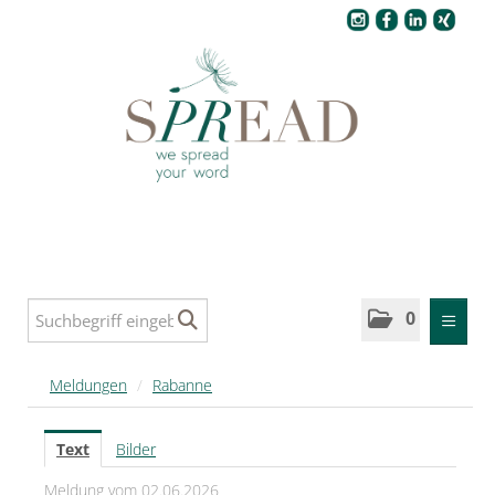
Pressecenter
0
MELDUNGEN
Meldungen
/
Rabanne
SPREAD
Text
Bilder
SPREAD Medleys für Deutschland
Meldung vom 02.06.2026