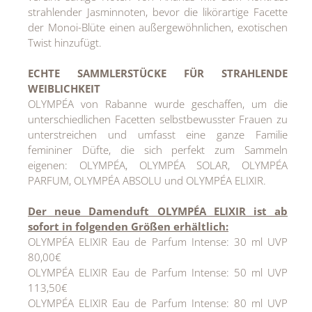
strahlender Jasminnoten, bevor die likörartige Facette
der Monoi-Blüte einen außergewöhnlichen, exotischen
Twist hinzufügt.
ECHTE SAMMLERSTÜCKE
FÜR STRAHLENDE
WEIBLICHKEIT
OLYMPÉA von Rabanne wurde geschaffen, um die
unterschiedlichen Facetten selbstbewusster Frauen zu
unterstreichen und umfasst eine ganze Familie
femininer Düfte, die sich perfekt zum Sammeln
eigenen: OLYMPÉA, OLYMPÉA SOLAR, OLYMPÉA
PARFUM, OLYMPÉA ABSOLU und OLYMPÉA ELIXIR.
Der neue Damenduft OLYMPÉA ELIXIR ist ab
sofort in folgenden Größen erhältlich:
OLYMPÉA ELIXIR Eau de Parfum Intense: 30 ml UVP
80,00€
OLYMPÉA ELIXIR Eau de Parfum Intense: 50 ml UVP
113,50€
OLYMPÉA ELIXIR Eau de Parfum Intense: 80 ml UVP