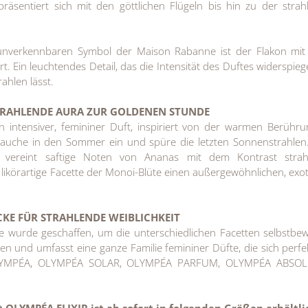
präsentiert sich mit den göttlichen Flügeln bis hin zu der stra
unverkennbaren Symbol der Maison Rabanne ist der Flakon mit
. Ein leuchtendes Detail, das die Intensität des Duftes widerspieg
ahlen lässt.
TRAHLENDE AURA ZUR GOLDENEN STUNDE
n intensiver, femininer Duft, inspiriert von der warmen Berühr
auche in den Sommer ein und spüre die letzten Sonnenstrahlen
n vereint saftige Noten von Ananas mit dem Kontrast strah
 likörartige Facette der Monoi-Blüte einen außergewöhnlichen, exo
CKE
FÜR STRAHLENDE WEIBLICHKEIT
wurde geschaffen, um die unterschiedlichen Facetten selbstbew
en und umfasst eine ganze Familie femininer Düfte, die sich perf
LYMPÉA, OLYMPÉA SOLAR, OLYMPÉA PARFUM, OLYMPÉA ABSO