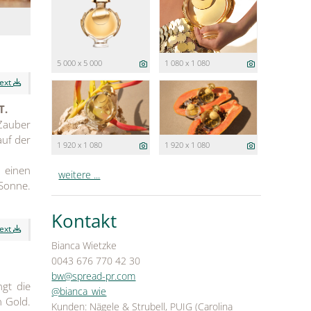
5 000 x 5 000
1 080 x 1 080
text
T.
 Zauber
auf der
1 920 x 1 080
1 920 x 1 080
 einen
weitere ...
Sonne.
Kontakt
text
Bianca Wietzke
0043 676 770 42 30
bw@spread-pr.com
gt die
@bianca_wie
n Gold.
Kunden: Nägele & Strubell, PUIG (Carolina