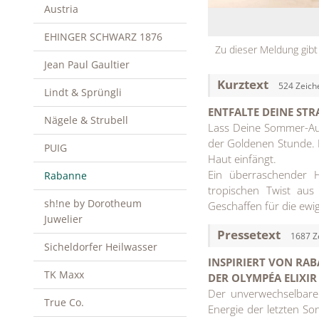
Austria
EHINGER SCHWARZ 1876
Zu dieser Meldung gibt
Jean Paul Gaultier
Kurztext
524 Zeich
Lindt & Sprüngli
ENTFALTE DEINE STR
Nägele & Strubell
Lass Deine Sommer-Aur
der Goldenen Stunde. E
PUIG
Haut einfängt.
Ein überraschender H
Rabanne
tropischen Twist au
sh!ne by Dorotheum
Geschaffen für die ewig
Juwelier
Pressetext
1687 Z
Sicheldorfer Heilwasser
INSPIRIERT VON RA
TK Maxx
DER OLYMPÉA ELIXI
Der unverwechselbare
True Co.
Energie der letzten So