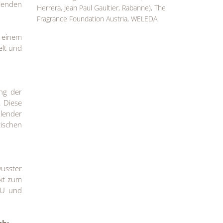
hlenden
Herrera, Jean Paul Gaultier, Rabanne), The
Fragrance Foundation Austria, WELEDA
 einem
elt und
ung der
. Diese
lender
tischen
usster
ekt zum
LU und