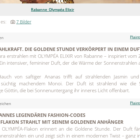
Rabanne_Olympéa Elixir
 es:
7 Bilder
Plain
en
AHLKRAFT. DIE GOLDENE STUNDE VERKÖRPERT IN EINEM DUF
a erstrahlen mit OLYMPÉA ELIXIR von Rabanne – inspiriert vom
in intensiver, femininer Duft, der die Wärme der Sonnenstrahlen 
auch von saftiger Ananas trifft auf strahlenden Jasmin und
s süchtig machendem Monoi. Der Duft ist strahlend wie die 
e Göttin, die bei Sonnenuntergang ihr inneres Licht offenbart.
Plain
eichen
BANNES LEGENDÄREN FASHION-CODES
R FLAKON STRAHLT MIT SEINEM GOLDENEN ANHÄNGER
 OLYMPÉA-Flakon erinnert an die Goldene Stunde. Der Duft fän
nnenstrahlen ein und zeigt sich in einem modernen Twist – ganz i