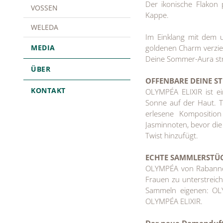
Der ikonische Flakon 
VOSSEN
Kappe.
WELEDA
Im Einklang mit dem 
MEDIA
goldenen Charm verziert
Deine Sommer-Aura str
ÜBER
OFFENBARE DEINE S
KONTAKT
OLYMPÉA ELIXIR ist ei
Sonne auf der Haut. T
erlesene Kompositio
Jasminnoten, bevor die
Twist hinzufügt.
ECHTE SAMMLERSTÜ
OLYMPÉA von Rabanne 
Frauen zu unterstreich
Sammeln eigenen: O
OLYMPÉA ELIXIR.