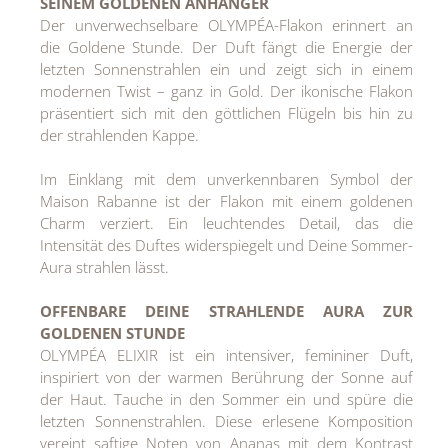
SEINEM GOLDENEN ANHÄNGER
MEDIA
Der unverwechselbare OLYMPÉA-Flakon erinnert an
die Goldene Stunde. Der Duft fängt die Energie der
ÜBER
letzten Sonnenstrahlen ein und zeigt sich in einem
modernen Twist – ganz in Gold. Der ikonische Flakon
KONTAKT
präsentiert sich mit den göttlichen Flügeln bis hin zu
der strahlenden Kappe.
Im Einklang mit dem unverkennbaren Symbol der
Maison Rabanne ist der Flakon mit einem goldenen
Charm verziert. Ein leuchtendes Detail, das die
Intensität des Duftes widerspiegelt und Deine Sommer-
Aura strahlen lässt.
OFFENBARE DEINE STRAHLENDE AURA ZUR
GOLDENEN STUNDE
OLYMPÉA ELIXIR ist ein intensiver, femininer Duft,
inspiriert von der warmen Berührung der Sonne auf
der Haut. Tauche in den Sommer ein und spüre die
letzten Sonnenstrahlen. Diese erlesene Komposition
vereint saftige Noten von Ananas mit dem Kontrast