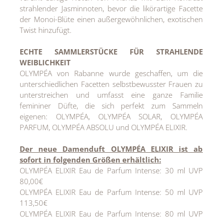
strahlender Jasminnoten, bevor die likörartige Facette
der Monoi-Blüte einen außergewöhnlichen, exotischen
Twist hinzufügt.
ECHTE SAMMLERSTÜCKE
FÜR STRAHLENDE
WEIBLICHKEIT
OLYMPÉA von Rabanne wurde geschaffen, um die
unterschiedlichen Facetten selbstbewusster Frauen zu
unterstreichen und umfasst eine ganze Familie
femininer Düfte, die sich perfekt zum Sammeln
eigenen: OLYMPÉA, OLYMPÉA SOLAR, OLYMPÉA
PARFUM, OLYMPÉA ABSOLU und OLYMPÉA ELIXIR.
Der neue Damenduft OLYMPÉA ELIXIR ist ab
sofort in folgenden Größen erhältlich:
OLYMPÉA ELIXIR Eau de Parfum Intense: 30 ml UVP
80,00€
OLYMPÉA ELIXIR Eau de Parfum Intense: 50 ml UVP
113,50€
OLYMPÉA ELIXIR Eau de Parfum Intense: 80 ml UVP