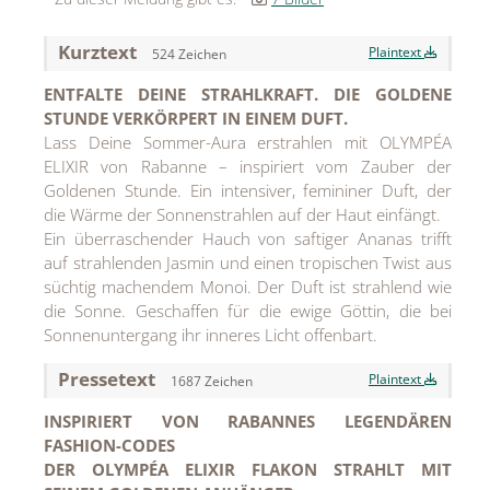
Jean Paul Gaultier
Kurztext
Plaintext
524 Zeichen
Lindt & Sprüngli
ENTFALTE DEINE STRAHLKRAFT. DIE GOLDENE
STUNDE VERKÖRPERT IN EINEM DUFT.
Nägele & Strubell
Lass Deine Sommer-Aura erstrahlen mit OLYMPÉA
ELIXIR von Rabanne – inspiriert vom Zauber der
PUIG
Goldenen Stunde. Ein intensiver, femininer Duft, der
Rabanne
die Wärme der Sonnenstrahlen auf der Haut einfängt.
Ein überraschender Hauch von saftiger Ananas trifft
sh!ne by Dorotheum Juwelier
auf strahlenden Jasmin und einen tropischen Twist aus
süchtig machendem Monoi. Der Duft ist strahlend wie
Sicheldorfer Heilwasser
die Sonne. Geschaffen für die ewige Göttin, die bei
Sonnenuntergang ihr inneres Licht offenbart.
TK Maxx
Pressetext
Plaintext
True Co.
1687 Zeichen
INSPIRIERT VON RABANNES LEGENDÄREN
VOSSEN
FASHION-CODES
WELEDA
DER OLYMPÉA ELIXIR FLAKON STRAHLT MIT