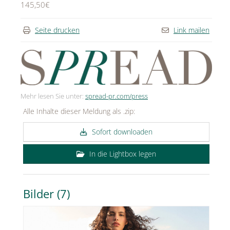
145,50€
Seite drucken
Link mailen
Mehr lesen Sie unter:
spread-pr.com/press
Alle Inhalte dieser Meldung als .zip:
Sofort downloaden
In die Lightbox legen
Bilder (7)