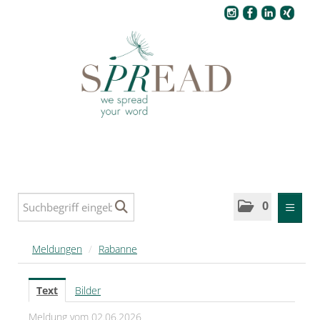
Pressecenter
0
MELDUNGEN
Meldungen
/
Rabanne
SPREAD
Text
Bilder
SPREAD Medleys für Deutschland
Meldung vom 02.06.2026