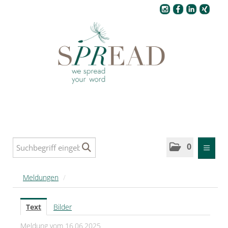
Pressecenter
0
MELDUNGEN
Meldungen
/
SPREAD
Text
Bilder
SPREAD Medleys für Deutschland
Meldung vom 16.06.2025