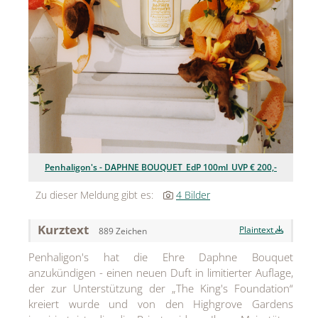
Jean Paul Gaultier
Lindt & Sprüngli
Nägele & Strubell
PUIG
Rabanne
sh!ne by Dorotheum Juwelier
Penhaligon's - DAPHNE BOUQUET_EdP 100ml_UVP € 200,-
Sicheldorfer Heilwasser
Zu dieser Meldung gibt es:
4 Bilder
TK Maxx
Kurztext
Plaintext
889 Zeichen
True Co.
Penhaligon's hat die Ehre Daphne Bouquet
anzukündigen - einen neuen Duft in limitierter Auflage,
VOSSEN
der zur Unterstützung der „The King's Foundation“
WELEDA
kreiert wurde und von den Highgrove Gardens