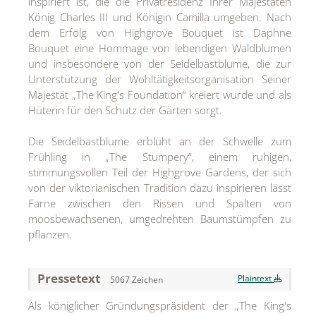
inspiriert ist, die die Privatresidenz Ihrer Majestäten
MEDIA
König Charles III und Königin Camilla umgeben. Nach
dem Erfolg von Highgrove Bouquet ist Daphne
ÜBER
Bouquet eine Hommage von lebendigen Waldblumen
und insbesondere von der Seidelbastblume, die zur
KONTAKT
Unterstützung der Wohltätigkeitsorganisation Seiner
Majestät „The King's Foundation“ kreiert wurde und als
Hüterin für den Schutz der Gärten sorgt.
Die Seidelbastblume erblüht an der Schwelle zum
Frühling in „The Stumpery“, einem ruhigen,
stimmungsvollen Teil der Highgrove Gardens, der sich
von der viktorianischen Tradition dazu inspirieren lässt
Farne zwischen den Rissen und Spalten von
moosbewachsenen, umgedrehten Baumstümpfen zu
pflanzen.
Pressetext
Plaintext
5067 Zeichen
Als königlicher Gründungspräsident der „The King's