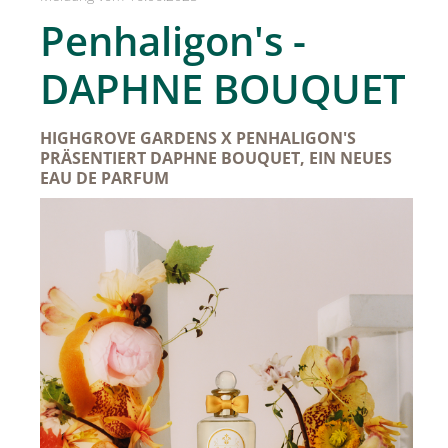
SPREAD Medleys für Österreich
Penhaligon's -
SPREAD Press Days
DAPHNE BOUQUET
Achselkuss
Aromapflege Evelyn Deutsch
HIGHGROVE GARDENS X PENHALIGON'S
PRÄSENTIERT DAPHNE BOUQUET, EIN NEUES
Brioche und Brösel
EAU DE PARFUM
CAJOY
Carolina Herrera
DOUGLAS
Dorotheum Galerie
Dorotheum Juwelier
DUFTSTARS / The Fragrance Foundation Austria
EHINGER SCHWARZ 1876