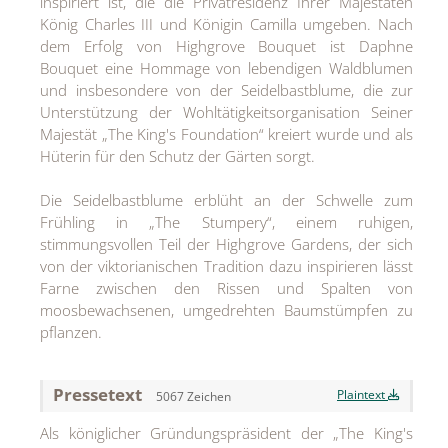
inspiriert ist, die die Privatresidenz Ihrer Majestäten
MEDIA
König Charles III und Königin Camilla umgeben. Nach
dem Erfolg von Highgrove Bouquet ist Daphne
ÜBER
Bouquet eine Hommage von lebendigen Waldblumen
und insbesondere von der Seidelbastblume, die zur
KONTAKT
Unterstützung der Wohltätigkeitsorganisation Seiner
Majestät „The King's Foundation“ kreiert wurde und als
Hüterin für den Schutz der Gärten sorgt.
Die Seidelbastblume erblüht an der Schwelle zum
Frühling in „The Stumpery“, einem ruhigen,
stimmungsvollen Teil der Highgrove Gardens, der sich
von der viktorianischen Tradition dazu inspirieren lässt
Farne zwischen den Rissen und Spalten von
moosbewachsenen, umgedrehten Baumstümpfen zu
pflanzen.
Pressetext
Plaintext
5067 Zeichen
Als königlicher Gründungspräsident der „The King's