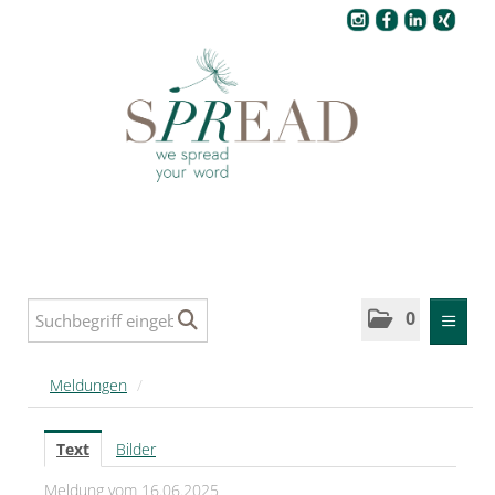
Pressecenter
0
MELDUNGEN
Meldungen
/
SPREAD
Text
Bilder
SPREAD Medleys für Deutschland
Meldung vom 16.06.2025