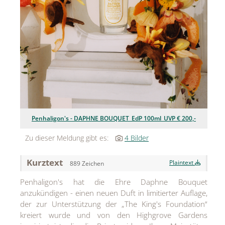
Jean Paul Gaultier
Lindt & Sprüngli
Nägele & Strubell
PUIG
Rabanne
sh!ne by Dorotheum Juwelier
Penhaligon's - DAPHNE BOUQUET_EdP 100ml_UVP € 200,-
Sicheldorfer Heilwasser
Zu dieser Meldung gibt es:
4 Bilder
TK Maxx
Kurztext
Plaintext
889 Zeichen
True Co.
Penhaligon's hat die Ehre Daphne Bouquet
anzukündigen - einen neuen Duft in limitierter Auflage,
VOSSEN
der zur Unterstützung der „The King's Foundation“
WELEDA
kreiert wurde und von den Highgrove Gardens