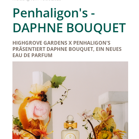
SPREAD Medleys für Österreich
Penhaligon's -
SPREAD Press Days
DAPHNE BOUQUET
Achselkuss
Aromapflege Evelyn Deutsch
HIGHGROVE GARDENS X PENHALIGON'S
PRÄSENTIERT DAPHNE BOUQUET, EIN NEUES
Brioche und Brösel
EAU DE PARFUM
CAJOY
Carolina Herrera
DOUGLAS
Dorotheum Galerie
Dorotheum Juwelier
DUFTSTARS / The Fragrance Foundation Austria
EHINGER SCHWARZ 1876