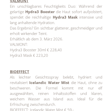
VALMONT
Ein unschlagbares Feuchtigkeits Duo: Während der
gelartige
Hydra3 Booster
die Haut sofort aufpolstert,
spendet die reichhaltige
Hydra3 Mask
intensive und
lang anhaltende Hydration.
Das Ergebnis? Ein sichtbar glatterer, geschmeidiger und
erholt wirkender Teint.
Erhältlich ab dem 3. März 2026.
VALMONT:
Hydra3 Booster 30ml € 228,40
Hydra3 Mask € 223,20
BIOEFFECT
Als leichter Gesichtsspray belebt, hydriert und
revitalisiert
Icelandic Water Mist
die Haut, ohne zu
beschweren. Die Formel kommt mit nur elf
ausgewählten, reinen Inhaltsstoffen und klaren,
weichem Wasser aus Island aus. Ideal für die
Erfrischung zwischendurch.
BIOEFFECT: Icelandic Water Mist € 59,-