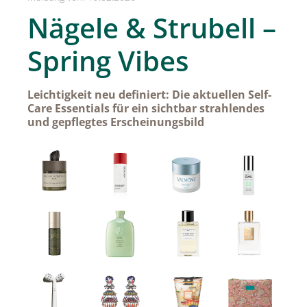
SPREAD Medleys für Österreich
Nägele & Strubell –
SPREAD Press Days
Spring Vibes
Achselkuss
Aromapflege Evelyn Deutsch
Leichtigkeit neu definiert: Die aktuellen Self-
Care Essentials für ein sichtbar strahlendes
Brioche und Brösel
und gepflegtes Erscheinungsbild
CAJOY
Carolina Herrera
DOUGLAS
Dorotheum Galerie
Dorotheum Juwelier
DUFTSTARS / The Fragrance Foundation Austria
EHINGER SCHWARZ 1876