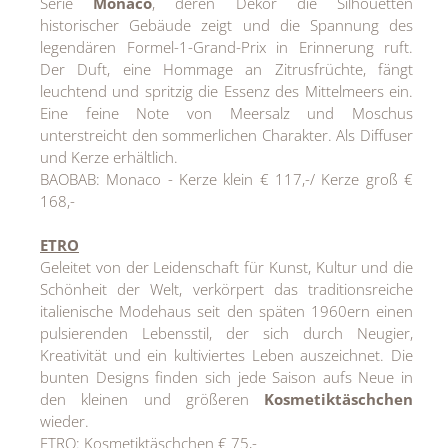
Serie
Monaco
, deren Dekor die Silhouetten
historischer Gebäude zeigt und die Spannung des
legendären Formel-1-Grand-Prix in Erinnerung ruft.
Der Duft, eine Hommage an Zitrusfrüchte, fängt
leuchtend und spritzig die Essenz des Mittelmeers ein.
Eine feine Note von Meersalz und Moschus
unterstreicht den sommerlichen Charakter. Als Diffuser
und Kerze erhältlich.
BAOBAB: Monaco - Kerze klein € 117,-/ Kerze groß €
168,-
ETRO
Geleitet von der Leidenschaft für Kunst, Kultur und die
Schönheit der Welt, verkörpert das traditionsreiche
italienische Modehaus seit den späten 1960ern einen
pulsierenden Lebensstil, der sich durch Neugier,
Kreativität und ein kultiviertes Leben auszeichnet. Die
bunten Designs finden sich jede Saison aufs Neue in
den kleinen und größeren
Kosmetiktäschchen
wieder.
ETRO: Kosmetiktäschchen € 75,-