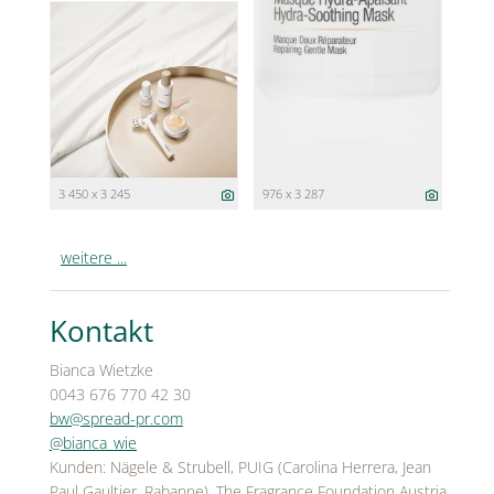
3 450 x 3 245
976 x 3 287
weitere ...
Kontakt
Bianca Wietzke
0043 676 770 42 30
bw@spread-pr.com
@bianca_wie
Kunden: Nägele & Strubell, PUIG (Carolina Herrera, Jean
Paul Gaultier, Rabanne), The Fragrance Foundation Austria,