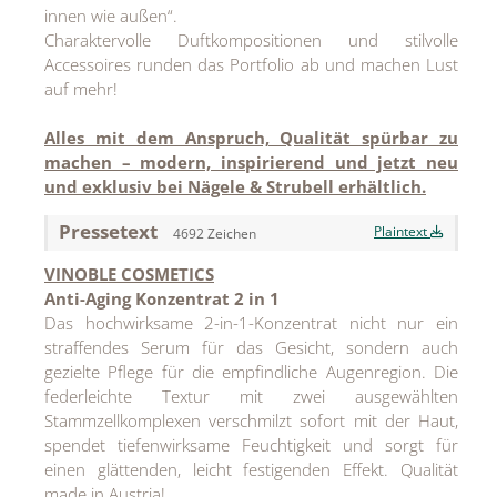
innen wie außen“.
MEDIA
Charaktervolle Duftkompositionen und stilvolle
Accessoires runden das Portfolio ab und machen Lust
ÜBER
auf mehr!
KONTAKT
Alles mit dem Anspruch, Qualität spürbar zu
machen – modern, inspirierend und jetzt neu
u
nd
exklusiv
be
i Nägele & Strubell erhältlich.
Pressetext
Plaintext
4692 Zeichen
VINOBLE COSMETICS
Anti-Aging Konzentrat 2 in 1
Das hochwirksame 2-in-1-Konzentrat nicht nur ein
straffendes Serum für das Gesicht, sondern auch
gezielte Pflege für die empfindliche Augenregion. Die
federleichte Textur mit zwei ausgewählten
Stammzellkomplexen verschmilzt sofort mit der Haut,
spendet tiefenwirksame Feuchtigkeit und sorgt für
einen glättenden, leicht festigenden Effekt. Qualität
made in Austria!