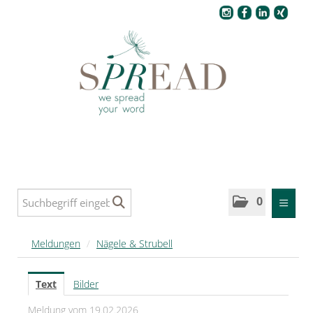
Pressecenter
0
MELDUNGEN
Meldungen
/
Nägele & Strubell
SPREAD
Text
Bilder
SPREAD Medleys für Deutschland
Meldung vom 19.02.2026