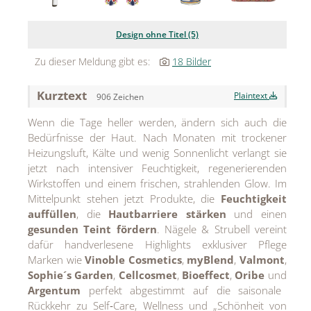
Jean Paul Gaultier
Design ohne Titel (5)
Lindt & Sprüngli
Zu dieser Meldung gibt es:
18 Bilder
Nägele & Strubell
Kurztext
Plaintext
906 Zeichen
PUIG
Wenn die Tage heller werden, ändern sich auch die
Rabanne
Bedürfnisse der Haut. Nach Monaten mit trockener
Heizungsluft, Kälte und wenig Sonnenlicht verlangt sie
sh!ne by Dorotheum Juwelier
jetzt nach intensiver Feuchtigkeit, regenerierenden
Wirkstoffen und einem frischen, strahlenden Glow. Im
Sicheldorfer Heilwasser
Mittelpunkt stehen jetzt Produkte, die
Feuchtigkeit
auffüllen
, die
Hautbarriere stärken
und einen
TK Maxx
gesunden Teint fördern
. Nägele & Strubell vereint
True Co.
dafür handverlesene Highlights exklusiver Pflege
Marken wie
Vinoble Cosmetics
,
myBlend
,
Valmont
,
VOSSEN
Sophie´s Garden
,
Cellcosmet
,
Bioeffect
,
Oribe
und
Argentum
perfekt abgestimmt auf die saisonale
WELEDA
Rückkehr zu Self‑Care, Wellness und „Schönheit von