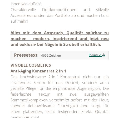
innen wie außen“.
MEDIA
Charaktervolle Duftkompositionen und stilvolle
Accessoires runden das Portfolio ab und machen Lust
ÜBER
auf mehr!
KONTAKT
Alles mit dem Anspruch, Qualität spürbar zu
machen – modern, inspirierend und jetzt neu
u
nd
exklusiv
be
i Nägele & Strubell erhältlich.
Pressetext
Plaintext
4692 Zeichen
VINOBLE COSMETICS
Anti-Aging Konzentrat 2 in 1
Das hochwirksame 2-in-1-Konzentrat nicht nur ein
straffendes Serum für das Gesicht, sondern auch
gezielte Pflege für die empfindliche Augenregion. Die
federleichte Textur mit zwei ausgewählten
Stammzellkomplexen verschmilzt sofort mit der Haut,
spendet tiefenwirksame Feuchtigkeit und sorgt für
einen glättenden, leicht festigenden Effekt. Qualität
made in Austria!