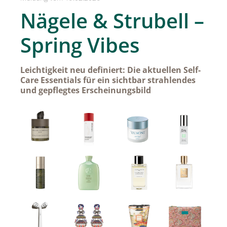
SPREAD Medleys für Österreich
Nägele & Strubell –
SPREAD Press Days
Spring Vibes
Achselkuss
Aromapflege Evelyn Deutsch
Leichtigkeit neu definiert: Die aktuellen Self-
Care Essentials für ein sichtbar strahlendes
Brioche und Brösel
und gepflegtes Erscheinungsbild
CAJOY
Carolina Herrera
DOUGLAS
Dorotheum Galerie
Dorotheum Juwelier
DUFTSTARS / The Fragrance Foundation Austria
EHINGER SCHWARZ 1876