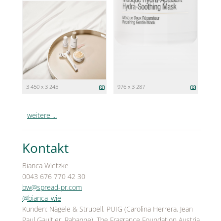
3 450 x 3 245
976 x 3 287
weitere ...
Kontakt
Bianca Wietzke
0043 676 770 42 30
bw@spread-pr.com
@bianca_wie
Kunden: Nägele & Strubell, PUIG (Carolina Herrera, Jean
Paul Gaultier, Rabanne), The Fragrance Foundation Austria,