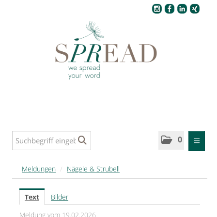
Pressecenter
0
MELDUNGEN
Meldungen
/
Nägele & Strubell
SPREAD
Text
Bilder
SPREAD Medleys für Deutschland
Meldung vom 19.02.2026