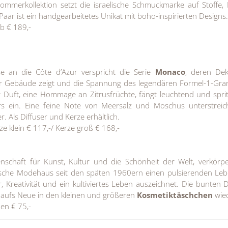
ommerkollektion setzt die israelische Schmuckmarke auf Stoffe, 
Paar ist ein handgearbeitetes Unikat mit boho-inspirierten Designs.
b € 189,-
e an die Côte d’Azur verspricht die Serie
Monaco
, deren Dek
her Gebäude zeigt und die Spannung des legendären Formel-1-Gra
r Duft, eine Hommage an Zitrusfrüchte, fängt leuchtend und sprit
rs ein. Eine feine Note von Meersalz und Moschus unterstreic
 Als Diffuser und Kerze erhältlich.
 klein € 117,-/ Kerze groß € 168,-
enschaft für Kunst, Kultur und die Schönheit der Welt, verkörp
enische Modehaus seit den späten 1960ern einen pulsierenden Lebe
, Kreativität und ein kultiviertes Leben auszeichnet. Die bunten 
n aufs Neue in den kleinen und größeren
Kosmetiktäschchen
wie
en € 75,-