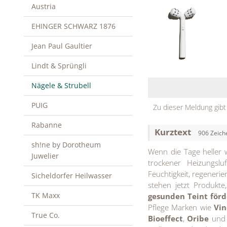
Austria
EHINGER SCHWARZ 1876
Jean Paul Gaultier
Lindt & Sprüngli
Nägele & Strubell
PUIG
Zu dieser Meldung gibt
Rabanne
Kurztext
906 Zeich
sh!ne by Dorotheum
Wenn die Tage heller 
Juwelier
trockener Heizungslu
Feuchtigkeit, regeneri
Sicheldorfer Heilwasser
stehen jetzt Produkte
TK Maxx
gesunden Teint för
Pflege Marken wie
Vin
True Co.
Bioeffect
,
Oribe
und