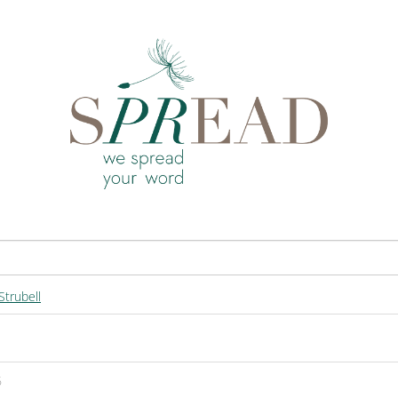
Strubell
6