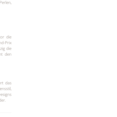
Perlen,
or die
nd-Prix
zig die
ht den
ert das
nsstil,
Designs
der.