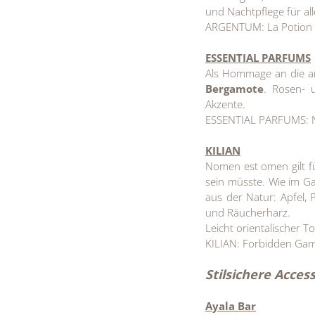
und Nachtpflege für al
ARGENTUM: La Potion I
ESSENTIAL PARFUMS
Als Hommage an die ar
Bergamote
. Rosen- 
Akzente.
ESSENTIAL PARFUMS: N
KILIAN
Nomen est omen gilt 
sein müsste. Wie im Ga
aus der Natur: Apfel, P
und Räucherharz.
Leicht orientalischer T
KILIAN: Forbidden Gam
Stilsichere Acce
Ayala Bar