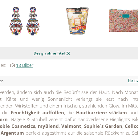
Design ohne Titel (5)
 es:
18 Bilder
Plain
en
werden, ändern sich auch die Bedürfnisse der Haut. Nach Mona
ft, Kälte und wenig Sonnenlicht verlangt sie jetzt nach inte
erenden Wirkstoffen und einem frischen, strahlenden Glow. Im Mitt
, die
Feuchtigkeit auffüllen
, die
Hautbarriere stärken
und 
dern
. Nägele & Strubell vereint dafür handverlesene Highlights exk
oble Cosmetics
,
myBlend
,
Valmont
,
Sophie´s Garden
,
Cellc
Argentum
perfekt abgestimmt auf die saisonale Rückkehr zu Sel