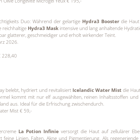
Olive Longévité Microgel Yeux € 195,-
chtigkeits Duo: Während der gelartige
Hydra3 Booster
die Haut 
e reichhaltige
Hydra3 Mask
intensive und lang anhaltende Hydrati
bar glatterer, geschmeidiger und erholt wirkender Teint.
ärz 2026.
€ 228,40
ay belebt, hydriert und revitalisiert
Icelandic Water Mist
die Haut
rmel kommt mit nur elf ausgewählten, reinen Inhaltsstoffen und 
and aus. Ideal für die Erfrischung zwischendurch.
ater Mist € 59,-
bercreme
La Potion Infinie
versorgt die Haut auf zellulärer Eb
rt feine Linien, Falten, Akne und Pigmentierung. Als regeneriende