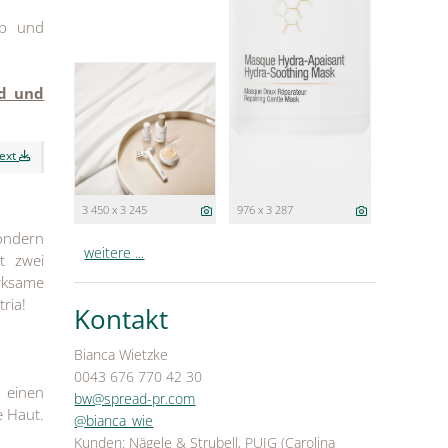
ab und
nd und
text
3 450 x 3 245
976 x 3 287
sondern
weitere ...
t zwei
rksame
tria!
Kontakt
Bianca Wietzke
0043 676 770 42 30
r
einen
bw@spread-pr.com
ie Haut.
@bianca_wie
Kunden: Nägele & Strubell, PUIG (Carolina