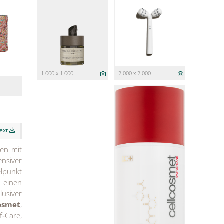
1 000 x 1 000
2 000 x 2 000
text
ten mit
nsiver
elpunkt
einen
lusiver
osmet
,
f‑Care,