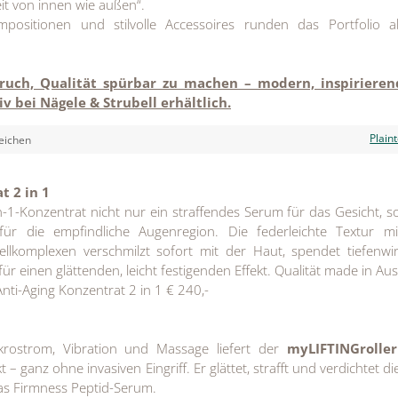
t von innen wie außen“.
ompositionen und stilvolle Accessoires runden das Portfolio 
!
ruch, Qualität spürbar zu machen – modern, inspiriere
iv
be
i Nägele & Strubell erhältlich.
Plain
eichen
t 2 in 1
-1-Konzentrat nicht nur ein straffendes Serum für das Gesicht, 
 für die empfindliche Augenregion. Die federleichte Textur mi
llkomplexen verschmilzt sofort mit der Haut, spendet tiefenwi
ür einen glättenden, leicht festigenden Effekt. Qualität made in Aus
ti-Aging Konzentrat 2 in 1 € 240,-
krostrom, Vibration und Massage liefert der
myLIFTINGrolle
kt – ganz ohne invasiven Eingriff. Er glättet, strafft und verdichtet d
as Firmness Peptid-Serum.