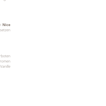
ch
Nice
setzen
erboten
 Aromen
Vanille