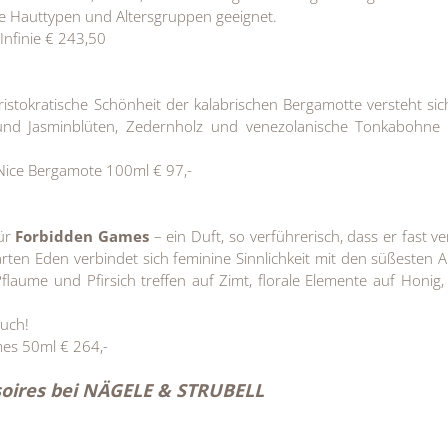
le Hauttypen und Altersgruppen geeignet.
nfinie € 243,50
istokratische Schönheit der kalabrischen Bergamotte versteht si
und Jasminblüten, Zedernholz und venezolanische Tonkabohne 
ice Bergamote 100ml € 97,-
für
Forbidden Games
– ein Duft, so verführerisch, dass er fast v
rten Eden verbindet sich feminine Sinnlichkeit mit den süßesten
flaume und Pfirsich treffen auf Zimt, florale Elemente auf Honig, 
ouch!
es 50ml € 264,-
ssoires bei NÄGELE & STRUBELL