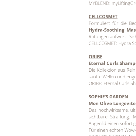
MYBLEND: myLiftingGro
CELLCOSMET
Formuliert für die Bed
Hydra-Soothing Mas
Rötungen aufweist. Si
CELLCOSMET: Hydra So
ORIBE
Eternal Curls Sham
Die Kollektion aus Rein
sanfte Wellen und enge 
ORIBE: Eternal Curls S
SOPHIE’S GARDEN
Mon Olive Longévité
Das hochwirksame, ultr
sichtbare Straffung. 
Augenlid einen soforti
Für einen echten Wow-E