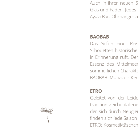
Auch in ihrer neuen S
Glas und Fäden. Jedes 
Ayala Bar: Ohrhänger a
BAOBAB
Das Gefühl einer Reis
Silhouetten historisc
in Erinnerung ruft. De
Essenz des Mittelmee
sommerlichen Charakter.
BAOBAB: Monaco - Kerze
ETRO
Geleitet von der Leid
traditionsreiche itali
der sich durch Neugier
finden sich jede Saiso
ETRO: Kosmetiktäschch