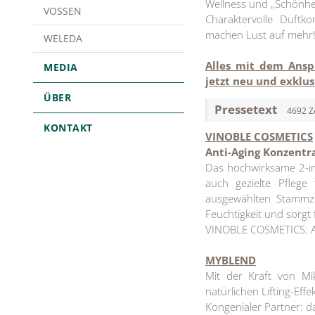
Wellness und „Schönhei
VOSSEN
Charaktervolle Duftk
machen Lust auf mehr
WELEDA
Alles mit dem Ansp
MEDIA
jetzt neu u
nd
exklus
ÜBER
Pressetext
4692 Z
KONTAKT
VINOBLE COSMETICS
Anti-Aging Konzentra
Das hochwirksame 2-in
auch gezielte Pflege
ausgewählten Stammze
Feuchtigkeit und sorgt f
VINOBLE COSMETICS: An
MYBLEND
Mit der Kraft von Mi
natürlichen Lifting-Effe
Kongenialer Partner: d