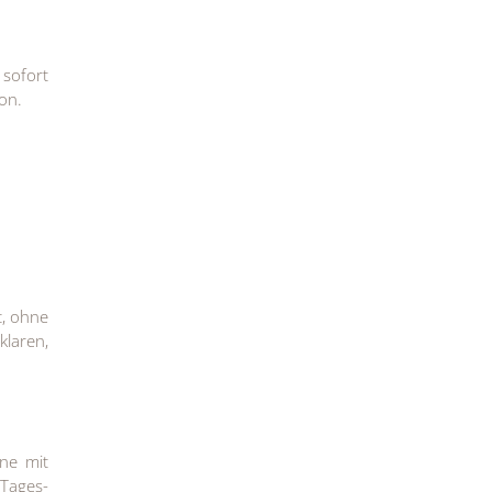
sofort
on.
, ohne
klaren,
ene mit
 Tages-