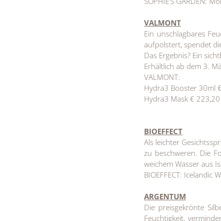
SOPHIE’S GARDEN: Mon 
VALMONT
Ein unschlagbares Feu
aufpolstert, spendet di
Das Ergebnis? Ein sicht
Erhältlich ab dem 3. M
VALMONT:
Hydra3 Booster 30ml 
Hydra3 Mask € 223,20
BIOEFFECT
Als leichter Gesichtsspr
zu beschweren. Die Fo
weichem Wasser aus Isl
BIOEFFECT: Icelandic W
ARGENTUM
Die preisgekrönte Sil
Feuchtigkeit, verminde