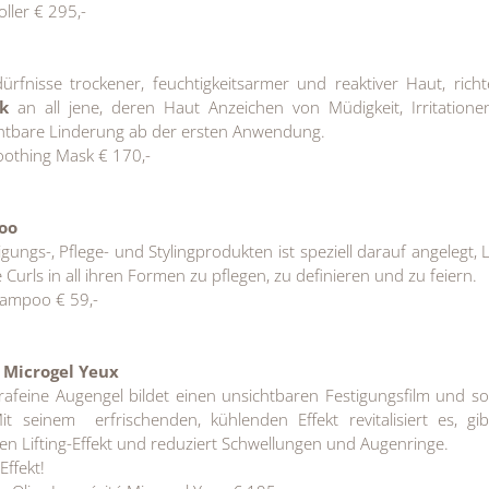
ller € 295,-
ürfnisse trockener, feuchtigkeitsarmer und reaktiver Haut, richt
k
an all jene, deren Haut Anzeichen von Müdigkeit, Irritation
chtbare Linderung ab der ersten Anwendung.
othing Mask € 170,-
poo
igungs-, Pflege- und Stylingprodukten ist speziell darauf angelegt, 
Curls in all ihren Formen zu pflegen, zu definieren und zu feiern.
hampoo € 59,-
 Microgel Yeux
afeine Augengel bildet einen unsichtbaren Festigungsfilm und so
Mit seinem erfrischenden, kühlenden Effekt revitalisiert es, g
gen Lifting-Effekt und reduziert Schwellungen und Augenringe.
ffekt!