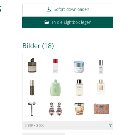
s
Sofort downloaden
In die Lightbox legen
Bilder (18)
3 999 x 3 000