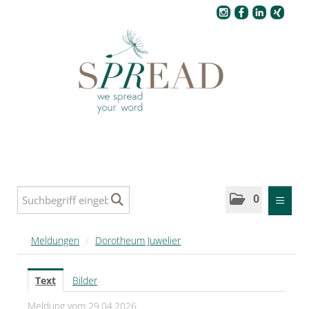
Pressecenter
0
MELDUNGEN
Meldungen
/
Dorotheum Juwelier
SPREAD
Text
Bilder
SPREAD Medleys für Deutschland
Meldung vom 29.04.2026