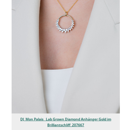
Jean Paul Gaultier
Lindt & Sprüngli
Nägele & Strubell
PUIG
Rabanne
sh!ne by Dorotheum Juwelier
Sicheldorfer Heilwasser
TK Maxx
True Co.
VOSSEN
DJ_Mon Palais_ Lab Grown Diamond Anhänger Gold im
WELEDA
Brilliantschliff_207667