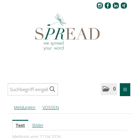
Pressecenter
0
MELDUNGEN
Meldungen
/
VOSSEN
SPREAD
Text
Bilder
SPREAD Medleys für Deutschland
Meldung vom 27.04.2026