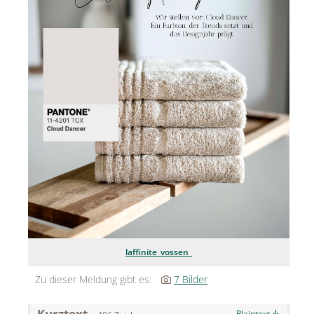
Jean Paul Gaultier
Lindt & Sprüngli
Nägele & Strubell
PUIG
Rabanne
sh!ne by Dorotheum Juwelier
Sicheldorfer Heilwasser
TK Maxx
True Co.
laffinite_vossen_
VOSSEN
Zu dieser Meldung gibt es:
7 Bilder
WELEDA
Kurztext
Plaintext