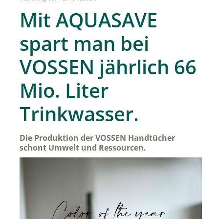
SPREAD Medleys für Österreich
Mit AQUASAVE
SPREAD Press Days
spart man bei
Achselkuss
VOSSEN jährlich 66
Aromapflege Evelyn Deutsch
Mio. Liter
Brioche und Brösel
CAJOY
Trinkwasser.
Carolina Herrera
Die Produktion der VOSSEN Handtücher
DOUGLAS
schont Umwelt und Ressourcen.
Dorotheum Galerie
Dorotheum Juwelier
DUFTSTARS / The Fragrance Foundation Austria
EHINGER SCHWARZ 1876