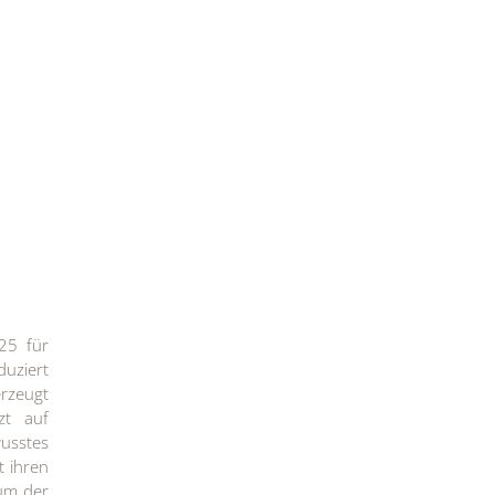
25 für
duziert
rzeugt
zt auf
wusstes
t ihren
tum der