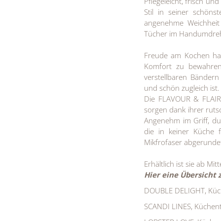
Pflegeleicht, frisch un
Stil in seiner schön
angenehme Weichheit 
Tücher im Handumdrehe
Freude am Kochen hat
Komfort zu bewahren:
verstellbaren Bändern 
und schön zugleich ist.
Die FLAVOUR & FLAIR 
sorgen dank ihrer ruts
Angenehm im Griff, dur
die in keiner Küche 
Mikfrofaser abgerunde
Erhältlich ist sie ab 
Hier eine Übersicht 
DOUBLE DELIGHT, Küch
SCANDI LINES, Küchen