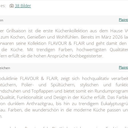
 es:
38 Bilder
Plain
en
der Grillsaison ist die erste Küchenkollektion aus dem Hause 
n zum Kochen, Genießen und Wohlfühlen. Bereits im März 2026 la
ierwaren seine Kollektion FLAVOUR & FLAIR und geht damit den 
ie Küche. Mit trendigen Farben, hochwertigsten Qualität
ern erfüllt sie die hohen Ansprüche Kochbegeisterter.
Plain
eichen
uktlinie FLAVOUR & FLAIR, zeigt sich hochqualitativ verarbeit
ntüchern, Polier- und Spültüchern, stylischen und funktio
ndschuhen und Topflappen und bietet somit ein Rundumprogram
ualität, Funktionalität und Design in der Küche erfüllt. Das Farb
 von dunklem Anthrazitgrau, bis hin zu trendigem Eukalyptusg
blau. Farben, die wunderschön in die moderne Küche passen un
n.