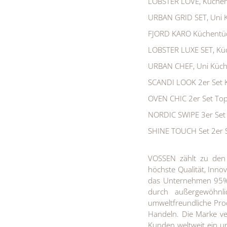
LOBSTER LOVE, Küchen
URBAN GRID SET, Uni K
FJORD KARO Küchentüc
LOBSTER LUXE SET, Küc
URBAN CHEF, Uni Küchen
SCANDI LOOK 2er Set
OVEN CHIC 2er Set To
NORDIC SWIPE 3er Set 
SHINE TOUCH Set 2er S
VOSSEN zählt zu den 
höchste Qualität, Innov
das Unternehmen 95% 
durch außergewöhnli
umweltfreundliche Prod
Handeln. Die Marke ve
Kunden weltweit ein un