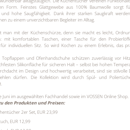
d wunderbar alltagstauglich. Die Küchentücher vereinen Funktionali
sten Form. Feinstes Glattgewebe aus 100% Baumwolle sorgt fü
und hohe Saugfähigkeit. Dank ihrer starken Saugkraft werden
n zu einem unverzichtbaren Begleiter im Alltag.
 man mit der Küchenschürze, denn sie macht es leicht, Ordnu
 mit komfortablen Taschen, einer Tasche für den Probierlöff
für individuellen Sitz. So wird Kochen zu einem Erlebnis, das pr
Topflappen und Ofenhandschuhe schützen zuverlässig vor Hit
chfesten Silikonfläche für sicheren Halt – selbst bei hohen Temper
chdacht im Design und hochwertig verarbeitet, sind sie stilvolle D
fehlen dürfen. Die Kollektion wird durch Spül- und Poliertüch
t.
Mitte Juni im ausgewählten Fachhandel sowie im VOSSEN Online Shop.
zu den Produkten und Preisen:
entücher 2er Set, EUR 23,99
tuch, EUR 12,99