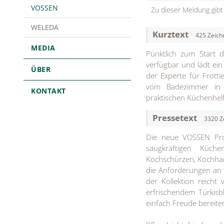
VOSSEN
Zu dieser Meldung gibt
WELEDA
Kurztext
425 Zeich
MEDIA
Pünktlich zum Start 
verfügbar und lädt ei
ÜBER
der Experte für Frott
vom Badezimmer in d
KONTAKT
praktischen Küchenhelf
Pressetext
3320 Z
Die neue VOSSEN Prod
saugkräftigen Küche
Kochschürzen, Kochha
die Anforderungen an Q
der Kollektion reicht
erfrischendem Türkis
einfach Freude bereite