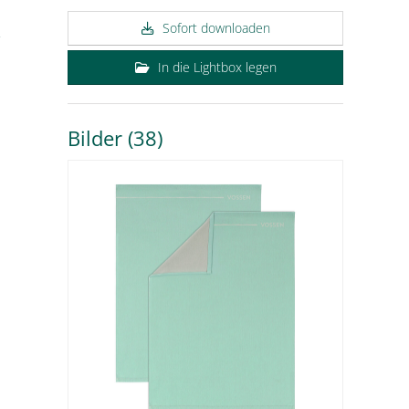
&
Sofort downloaden
In die Lightbox legen
Bilder (38)