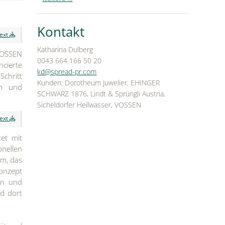
Kontakt
text
Katharina Dulberg
VOSSEN
0043 664 166 50 20
ncierte
kd@spread-pr.com
Schritt
Kunden: Dorotheum Juwelier, EHINGER
en und
SCHWARZ 1876, Lindt & Sprüngli Austria,
Sicheldorfer Heilwasser, VOSSEN
text
et mit
nellen
m, das
konzept
rün und
d dort