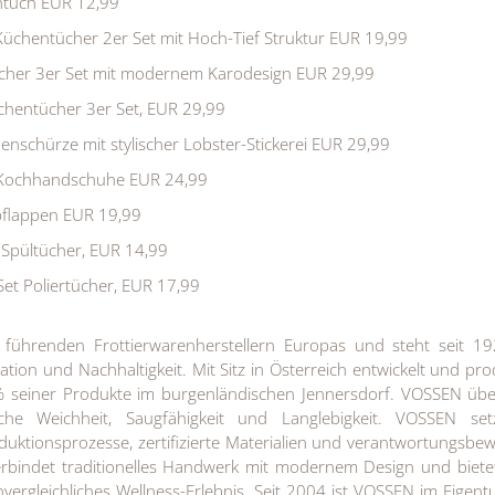
tuch EUR 12,99
üchentücher 2er Set mit Hoch-Tief Struktur EUR 19,99
her 3er Set mit modernem Karodesign EUR 29,99
hentücher 3er Set, EUR 29,99
schürze mit stylischer Lobster-Stickerei EUR 29,99
 Kochhandschuhe EUR 24,99
pflappen EUR 19,99
Spültücher, EUR 14,99
et Poliertücher, EUR 17,99
führenden Frottierwarenherstellern Europas und steht seit 19
ation und Nachhaltigkeit. Mit Sitz in Österreich entwickelt und pro
seiner Produkte im burgenländischen Jennersdorf. VOSSEN übe
che Weichheit, Saugfähigkeit und Langlebigkeit. VOSSEN set
uktionsprozesse, zertifizierte Materialien und verantwortungsbe
rbindet traditionelles Handwerk mit modernem Design und biete
vergleichliches Wellness-Erlebnis. Seit 2004 ist VOSSEN im Eigen