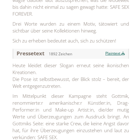
wagte Gaultier laut auszusprechen, was die Modewelt
MEDIA
bis dahin nicht einmal zu sagen gewagt hatte: SAFE SEX
FOREVER.
ÜBER
Drei Worte wurden zu einem Motiv, tätowiert und
sichtbar über seine Kollektionen hinweg.
KONTAKT
Sich zu erheben bedeutet auch, sich zu schützen!
Pressetext
Plaintext
1892 Zeichen
Heute kleidet dieser Slogan erneut seine ikonischen
Kreationen.
Die Pose ist selbstbewusst, der Blick stolz – bereit, der
Welt entgegenzutreten.
Im Mittelpunkt dieser Kampagne steht Gottmik,
renommierte:r amerikanische:r Künstler:in, Drag-
Performer:in und Make-up Artist:in, die/der mutig
Werte und Überzeugungen zum Ausdruck bringt. An
Gottmiks Seite: eine starke Crew, die keine Angst davor
hat, für ihre Überzeugungen einzustehen und laut zu
verkünden: SAFE SEX.