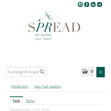
Pressecenter
0
MELDUNGEN
Meldungen
/
Jean Paul Gaultier
SPREAD
Text
Bilder
SPREAD Medleys für Deutschland
Meldung vom 27.05.2026