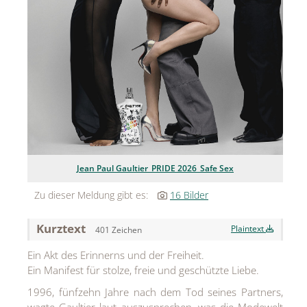
Jean Paul Gaultier
Lindt & Sprüngli
Nägele & Strubell
PUIG
Rabanne
sh!ne by Dorotheum Juwelier
Jean Paul Gaultier_PRIDE 2026_Safe Sex
Sicheldorfer Heilwasser
Zu dieser Meldung gibt es:
16 Bilder
TK Maxx
Kurztext
Plaintext
401 Zeichen
True Co.
Ein Akt des Erinnerns und der Freiheit.
VOSSEN
Ein Manifest für stolze, freie und geschützte Liebe.
WELEDA
1996, fünfzehn Jahre nach dem Tod seines Partners,