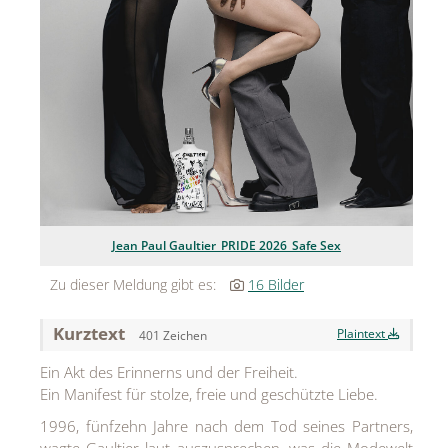
Jean Paul Gaultier
Lindt & Sprüngli
Nägele & Strubell
PUIG
Rabanne
sh!ne by Dorotheum Juwelier
Jean Paul Gaultier_PRIDE 2026_Safe Sex
Sicheldorfer Heilwasser
Zu dieser Meldung gibt es:
16 Bilder
TK Maxx
Kurztext
Plaintext
401 Zeichen
True Co.
Ein Akt des Erinnerns und der Freiheit.
VOSSEN
Ein Manifest für stolze, freie und geschützte Liebe.
WELEDA
1996, fünfzehn Jahre nach dem Tod seines Partners,