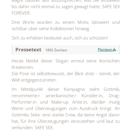
wagte Gaultier laut auszusprechen, was die Modewelt
MEDIA
bis dahin nicht einmal zu sagen gewagt hatte: SAFE SEX
FOREVER.
ÜBER
Drei Worte wurden zu einem Motiv, tätowiert und
sichtbar über seine Kollektionen hinweg.
KONTAKT
Sich zu erheben bedeutet auch, sich zu schützen!
Pressetext
Plaintext
1892 Zeichen
Heute kleidet dieser Slogan erneut seine ikonischen
Kreationen.
Die Pose ist selbstbewusst, der Blick stolz – bereit, der
Welt entgegenzutreten.
Im Mittelpunkt dieser Kampagne steht Gottmik,
renommierte:r amerikanische:r Künstler:in, Drag-
Performer:in und Make-up Artist:in, die/der mutig
Werte und Überzeugungen zum Ausdruck bringt. An
Gottmiks Seite: eine starke Crew, die keine Angst davor
hat, für ihre Überzeugungen einzustehen und laut zu
verkünden: SAFE SEX.