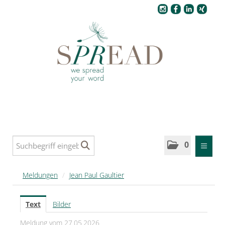
Pressecenter
0
MELDUNGEN
Meldungen
/
Jean Paul Gaultier
SPREAD
Text
Bilder
SPREAD Medleys für Deutschland
Meldung vom 27.05.2026