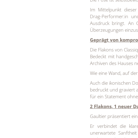
Im Mittelpunkt dieser
Drag-Performer:in u
Ausdruck bringt. An G
Überzeugungen einzust
Geprägt von kompro
Die Flakons von Classi
Bedeckt mit handgesch
Archiven des Hauses ne
Wie eine Wand, auf der
Auch die ikonischen D
bedruckt und graviert a
für ein Statement ohn
2 Flakons, 1 neuer D
Gaultier präsentiert ei
Er verbindet die kla
unerwartete Sanfthei