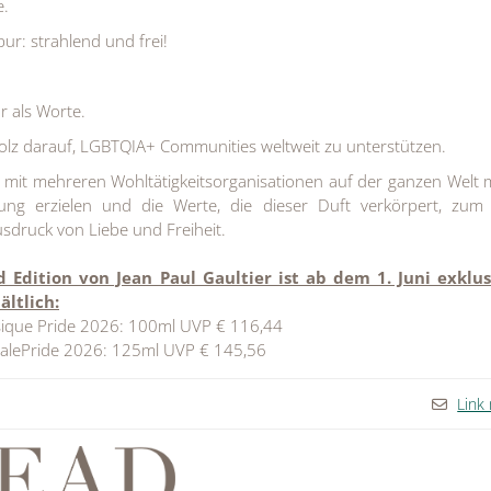
e.
pur: strahlend und frei!
 als Worte.
 stolz darauf, LGBTQIA+ Communities weltweit zu unterstützen.
 mit mehreren Wohltätigkeitsorganisationen auf der ganzen Welt
ng erzielen und die Werte, die dieser Duft verkörpert, zum
sdruck von Liebe und Freiheit.
d Edition von Jean Paul Gaultier ist ab dem 1. Juni exklus
ltlich:
ssique Pride 2026: 100ml UVP € 116,44
 MalePride 2026: 125ml UVP € 145,56
Link