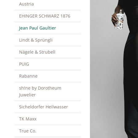
Austria
EHINGER SCHWARZ 1876
Jean Paul Gaultier
Lindt & Sprüngli
Nägele & Strubell
PUIG
Rabanne
sh!ne by Dorotheum
Juwelier
Sicheldorfer Heilwasser
TK Maxx
True Co.