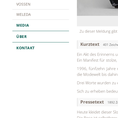
VOSSEN
WELEDA
MEDIA
Zu dieser Meldung gibt
ÜBER
Kurztext
401 Zeich
KONTAKT
Ein Akt des Erinnerns u
Ein Manifest für stolze,
1996, fünfzehn Jahre 
die Modewelt bis dahin
Drei Worte wurden zu e
Sich zu erheben bedeut
Pressetext
1892 Z
Heute kleidet dieser Sl
Die Pose ist selbstbewu