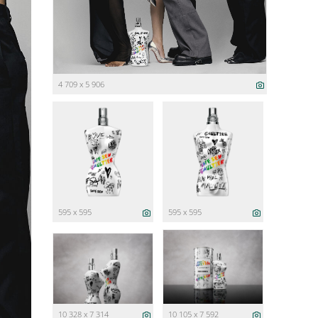
4 709 x 5 906
595 x 595
595 x 595
10 328 x 7 314
10 105 x 7 592