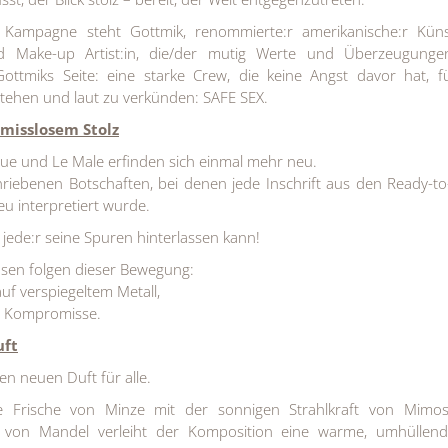
 Kampagne steht Gottmik, renommierte:r amerikanische:r Künst
nd Make-up Artist:in, die/der mutig Werte und Überzeugung
ottmiks Seite: eine starke Crew, die keine Angst davor hat, f
ehen und laut zu verkünden: SAFE SEX.
misslosem Stolz
que und Le Male erfinden sich einmal mehr neu.
riebenen Botschaften, bei denen jede Inschrift aus den Ready-t
u interpretiert wurde.
 jede:r seine Spuren hinterlassen kann!
osen folgen dieser Bewegung:
uf verspiegeltem Metall,
e Kompromisse.
uft
nen neuen Duft für alle.
re Frische von Minze mit der sonnigen Strahlkraft von Mimos
t von Mandel verleiht der Komposition eine warme, umhüllen