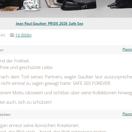
Jean Paul Gaultier_PRIDE 2026_Safe Sex
 es:
16 Bilder
Plain
en
nd der Freiheit.
 freie und geschützte Liebe.
nach dem Tod seines Partners, wagte Gaultier laut auszusprech
 nicht einmal zu sagen gewagt hatte: SAFE SEX FOREVER.
inem Motiv, tätowiert und sichtbar über seine Kollektionen hinweg
et auch, sich zu schützen!
Plain
eichen
ogan erneut seine ikonischen Kreationen.
sst, der Blick stolz – bereit, der Welt entgegenzutreten.