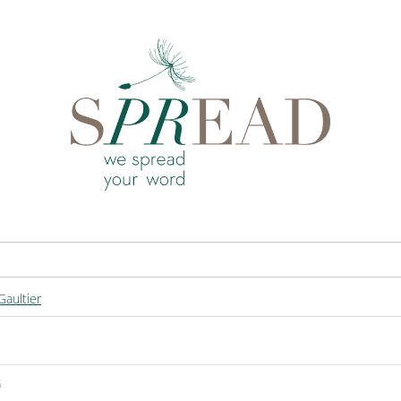
Gaultier
6