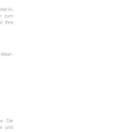
ler:in,
en zum
ür ihre
o-Wear-
e. Die
de und