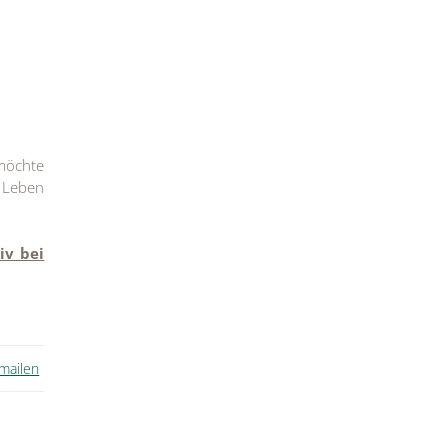
 möchte
 Leben
iv bei
 mailen