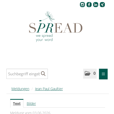
Pressecenter
0
MELDUNGEN
Meldungen
/
Jean Paul Gaultier
SPREAD
Text
Bilder
SPREAD Medleys für Deutschland
Meldung vom 03.06.2026