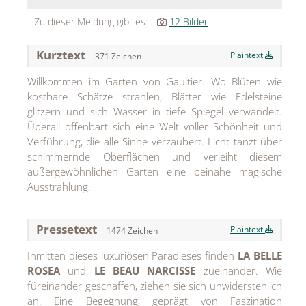
MEDIA
Zu dieser Meldung gibt es:
12 Bilder
ÜBER
Kurztext
Plaintext
371 Zeichen
KONTAKT
Willkommen im Garten von Gaultier. Wo Blüten wie
kostbare Schätze strahlen, Blätter wie Edelsteine
glitzern und sich Wasser in tiefe Spiegel verwandelt.
Überall offenbart sich eine Welt voller Schönheit und
Verführung, die alle Sinne verzaubert. Licht tanzt über
schimmernde Oberflächen und verleiht diesem
außergewöhnlichen Garten eine beinahe magische
Ausstrahlung.
Pressetext
Plaintext
1474 Zeichen
Inmitten dieses luxuriösen Paradieses finden
LA BELLE
ROSEA
und
LE BEAU NARCISSE
zueinander. Wie
füreinander geschaffen, ziehen sie sich unwiderstehlich
an. Eine Begegnung, geprägt von Faszination