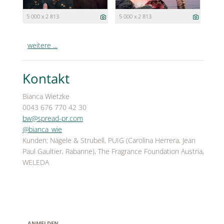
5 000 x 2 813
5 000 x 2 813
weitere ...
Kontakt
Bianca Wietzke
0043 676 770 42 30
bw@spread-pr.com
@bianca_wie
Kunden: Nägele & Strubell, PUIG (Carolina Herrera, Jean
Paul Gaultier, Rabanne), The Fragrance Foundation Austria,
WELEDA
ANMELDEN