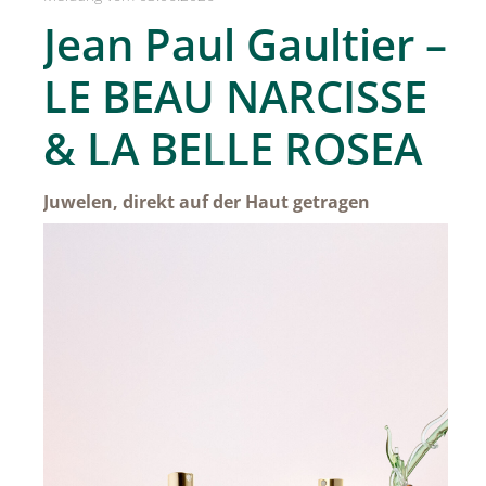
SPREAD Medleys für Österreich
Jean Paul Gaultier –
SPREAD Press Days
LE BEAU NARCISSE
Achselkuss
& LA BELLE ROSEA
Aromapflege Evelyn Deutsch
Brioche und Brösel
Juwelen, direkt auf der Haut getragen
CAJOY
Carolina Herrera
DOUGLAS
Dorotheum Galerie
Dorotheum Juwelier
DUFTSTARS / The Fragrance Foundation Austria
EHINGER SCHWARZ 1876