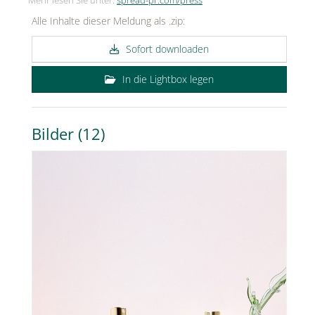
Mehr lesen Sie unter:
spread-pr.com/press
Alle Inhalte dieser Meldung als .zip:
Sofort downloaden
In die Lightbox legen
Bilder (12)