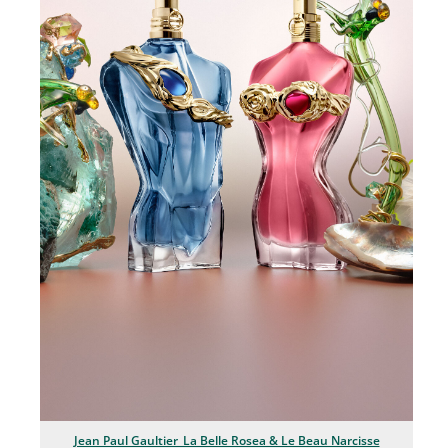
Jean Paul Gaultier
Lindt & Sprüngli
Nägele & Strubell
PUIG
Rabanne
sh!ne by Dorotheum Juwelier
Sicheldorfer Heilwasser
TK Maxx
True Co.
VOSSEN
WELEDA
Jean Paul Gaultier_La Belle Rosea & Le Beau Narcisse