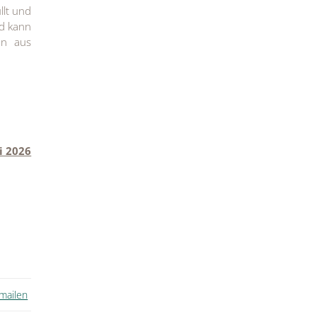
llt und
nd kann
on aus
i 2026
 mailen