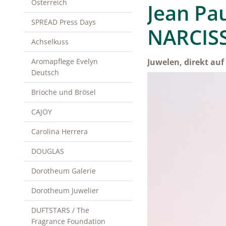
Österreich
Jean Pau
SPREAD Press Days
NARCIS
Achselkuss
Aromapflege Evelyn
Juwelen, direkt auf
Deutsch
Brioche und Brösel
CAJOY
Carolina Herrera
DOUGLAS
Dorotheum Galerie
Dorotheum Juwelier
DUFTSTARS / The
Fragrance Foundation