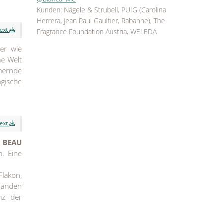
Kunden: Nägele & Strubell, PUIG (Carolina
Herrera, Jean Paul Gaultier, Rabanne), The
text
Fragrance Foundation Austria, WELEDA
er wie
ne Welt
mmernde
gische
text
 BEAU
n. Eine
Flakon,
manden
anz der