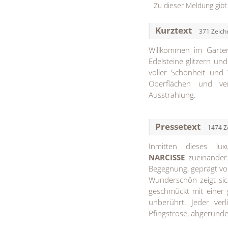
Zu dieser Meldung gibt
Kurztext
371 Zeich
Willkommen im Garten
Edelsteine glitzern und
voller Schönheit und 
Oberflächen und ve
Ausstrahlung.
Pressetext
1474 Z
Inmitten dieses lu
NARCISSE
zueinander.
Begegnung, geprägt vo
Wunderschön zeigt si
geschmückt mit einer
unberührt. Jeder verl
Pfingstrose, abgerundet