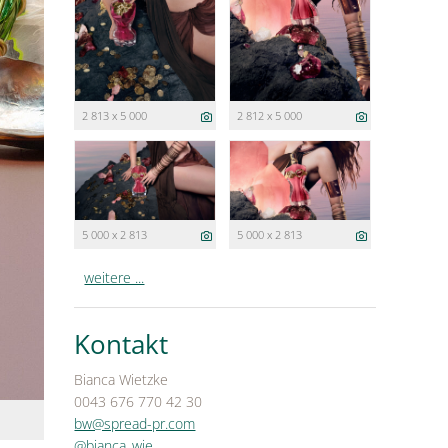
2 813 x 5 000
2 812 x 5 000
5 000 x 2 813
5 000 x 2 813
weitere ...
Kontakt
Bianca Wietzke
0043 676 770 42 30
bw@spread-pr.com
@bianca_wie