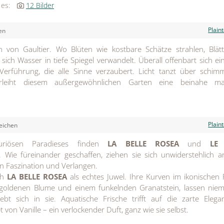
 es:
12 Bilder
Plain
en
 von Gaultier. Wo Blüten wie kostbare Schätze strahlen, Blätt
 sich Wasser in tiefe Spiegel verwandelt. Überall offenbart sich ei
Verführung, die alle Sinne verzaubert. Licht tanzt über schi
rleiht diesem außergewöhnlichen Garten eine beinahe ma
Plain
eichen
xuriösen Paradieses finden
LA BELLE ROSEA
und
LE
 Wie füreinander geschaffen, ziehen sie sich unwiderstehlich a
n Faszination und Verlangen.
ch
LA BELLE ROSEA
als echtes Juwel. Ihre Kurven im ikonischen 
 goldenen Blume und einem funkelnden Granatstein, lassen nie
iebt sich in sie. Aquatische Frische trifft auf die zarte Eleg
 von Vanille – ein verlockender Duft, ganz wie sie selbst.