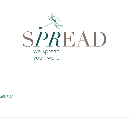
Gaultier
6