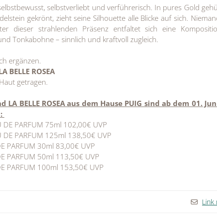
elbstbewusst, selbstverliebt und verführerisch. In pures Gold gehü
elstein gekrönt, zieht seine Silhouette alle Blicke auf sich. Niema
ter dieser strahlenden Präsenz entfaltet sich eine Kompositi
d Tonkabohne – sinnlich und kraftvoll zugleich.
ich ergänzen.
 LA BELLE ROSEA
r Haut getragen
.
d LA BELLE ROSEA aus dem Hause PUIG sind ab dem 01. Jun
:
U DE PARFUM
75ml
102,00€ UVP
U DE PARFUM
125ml
138,50€ UVP
DE PARFUM
30ml
83,00€ UVP
DE PARFUM
50ml
113,50€ UVP
DE PARFUM
100ml
153,50€ UVP
Link