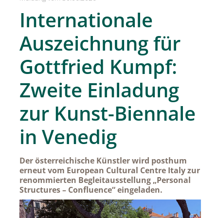
SPREAD Medleys für Österreich
Internationale
SPREAD Press Days
Auszeichnung für
Achselkuss
Gottfried Kumpf:
Aromapflege Evelyn Deutsch
Zweite Einladung
Brioche und Brösel
CAJOY
zur Kunst-Biennale
Carolina Herrera
in Venedig
DOUGLAS
Dorotheum Galerie
Der österreichische Künstler wird posthum
erneut vom European Cultural Centre Italy zur
Dorotheum Juwelier
renommierten Begleitausstellung „Personal
Structures – Confluence“ eingeladen.
DUFTSTARS / The Fragrance Foundation Austria
EHINGER SCHWARZ 1876