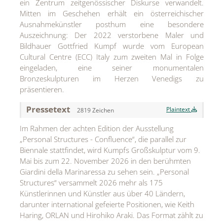
ein Zentrum zeitgenössischer Diskurse verwandelt.
MEDIA
Mitten im Geschehen erhält ein österreichischer
Ausnahmekünstler posthum eine besondere
ÜBER
Auszeichnung: Der 2022 verstorbene Maler und
Bildhauer Gottfried Kumpf wurde vom European
KONTAKT
Cultural Centre (ECC) Italy zum zweiten Mal in Folge
eingeladen, eine seiner monumentalen
Bronzeskulpturen im Herzen Venedigs zu
präsentieren.
Pressetext
Plaintext
2819 Zeichen
Im Rahmen der achten Edition der Ausstellung
„Personal Structures - Confluence“, die parallel zur
Biennale stattfindet, wird Kumpfs Großskulptur vom 9.
Mai bis zum 22. November 2026 in den berühmten
Giardini della Marinaressa zu sehen sein. „Personal
Structures“ versammelt 2026 mehr als 175
Künstlerinnen und Künstler aus über 40 Ländern,
darunter international gefeierte Positionen, wie Keith
Haring, ORLAN und Hirohiko Araki. Das Format zählt zu