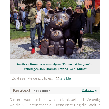
Jean Paul Gaultier
Lindt & Sprüngli
Nägele & Strubell
PUIG
Rabanne
sh!ne by Dorotheum Juwelier
Gottfried Kumpf`s Grosskulptur “Panda mit Jungem“ in
Sicheldorfer Heilwasser
Venedig. v.l.n.r. Thomas Brezina, Guni Kumpf
TK Maxx
Zu dieser Meldung gibt es:
2 Bilder
True Co.
Kurztext
Plaintext
484 Zeichen
VOSSEN
Die internatonale Kunstwelt blickt aktuell nach Venedig,
WELEDA
wo die 61. Internationale Kunstausstellung die Stadt in