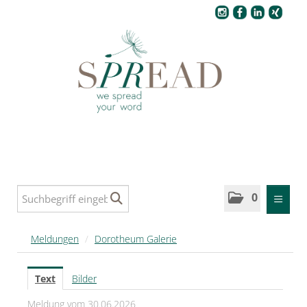
Pressecenter
0
MELDUNGEN
Meldungen
/
Dorotheum Galerie
SPREAD
Text
Bilder
SPREAD Medleys für Deutschland
Meldung vom 30.06.2026