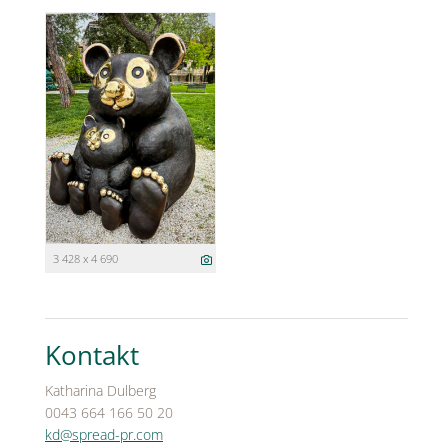
3 428 x 4 690
Kontakt
Katharina Dulberg
0043 664 166 50 20
kd@spread-pr.com