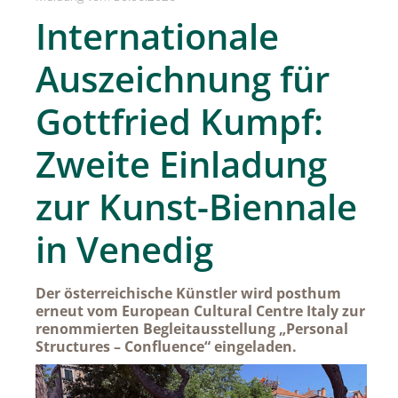
SPREAD Medleys für Österreich
Internationale
SPREAD Press Days
Auszeichnung für
Achselkuss
Gottfried Kumpf:
Aromapflege Evelyn Deutsch
Zweite Einladung
Brioche und Brösel
CAJOY
zur Kunst-Biennale
Carolina Herrera
in Venedig
DOUGLAS
Dorotheum Galerie
Der österreichische Künstler wird posthum
erneut vom European Cultural Centre Italy zur
Dorotheum Juwelier
renommierten Begleitausstellung „Personal
Structures – Confluence“ eingeladen.
DUFTSTARS / The Fragrance Foundation Austria
EHINGER SCHWARZ 1876