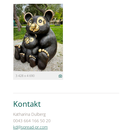
3 428 x 4 690
Kontakt
Katharina Dulberg
0043 664 166 50 20
kd@spread-pr.com