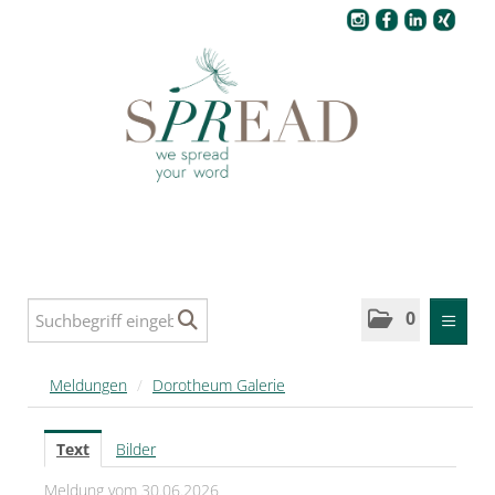
Pressecenter
0
MELDUNGEN
Meldungen
/
Dorotheum Galerie
SPREAD
Text
Bilder
SPREAD Medleys für Deutschland
Meldung vom 30.06.2026