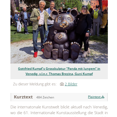
Jean Paul Gaultier
Lindt & Sprüngli
Nägele & Strubell
PUIG
Rabanne
sh!ne by Dorotheum Juwelier
Gottfried Kumpf`s Grosskulptur “Panda mit Jungem“ in
Sicheldorfer Heilwasser
Venedig. v.l.n.r. Thomas Brezina, Guni Kumpf
TK Maxx
Zu dieser Meldung gibt es:
2 Bilder
True Co.
Kurztext
Plaintext
484 Zeichen
VOSSEN
Die internatonale Kunstwelt blickt aktuell nach Venedig,
WELEDA
wo die 61. Internationale Kunstausstellung die Stadt in