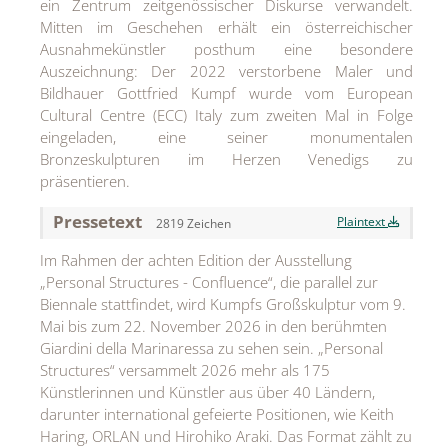
ein Zentrum zeitgenössischer Diskurse verwandelt.
MEDIA
Mitten im Geschehen erhält ein österreichischer
Ausnahmekünstler posthum eine besondere
ÜBER
Auszeichnung: Der 2022 verstorbene Maler und
Bildhauer Gottfried Kumpf wurde vom European
KONTAKT
Cultural Centre (ECC) Italy zum zweiten Mal in Folge
eingeladen, eine seiner monumentalen
Bronzeskulpturen im Herzen Venedigs zu
präsentieren.
Pressetext
Plaintext
2819 Zeichen
Im Rahmen der achten Edition der Ausstellung
„Personal Structures - Confluence“, die parallel zur
Biennale stattfindet, wird Kumpfs Großskulptur vom 9.
Mai bis zum 22. November 2026 in den berühmten
Giardini della Marinaressa zu sehen sein. „Personal
Structures“ versammelt 2026 mehr als 175
Künstlerinnen und Künstler aus über 40 Ländern,
darunter international gefeierte Positionen, wie Keith
Haring, ORLAN und Hirohiko Araki. Das Format zählt zu