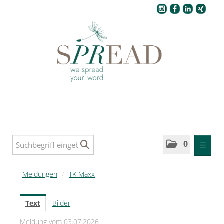
Pressecenter
0
MELDUNGEN
Meldungen
/
TK Maxx
SPREAD
Text
Bilder
SPREAD Medleys für Deutschland
Meldung vom 03.07.2026