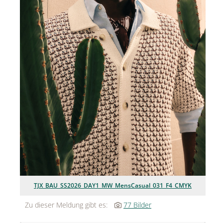
Jean Paul Gaultier
Lindt & Sprüngli
Nägele & Strubell
PUIG
Rabanne
sh!ne by Dorotheum Juwelier
Sicheldorfer Heilwasser
TK Maxx
True Co.
TJX_BAU_SS2026_DAY1_MW_MensCasual_031_F4_CMYK
VOSSEN
Zu dieser Meldung gibt es:
77 Bilder
WELEDA