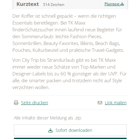
Kurztext
Plaintext
514 Zeichen
MEDIA
Der Koffer ist schnell gepackt – wenn die richtigen
ÜBER
Essentials bereitliegen. Bei TK Maxx
findenSchatzsucher:innen laufend neue Begleiter für
KONTAKT
den Sommerurlaub: leichte Fashion-Pieces,
Sonnenbrillen, Beauty-Favorites, Bikinis, Beach Bags,
Pouches, Kulturbeutel und praktische Travel-Gadgets.
Von City Trip bis Strandurlaub gibt es bei TK Maxx
immer wieder neue Schätze von Top-Marken und
Designer-Labels bis zu 60 % günstiger als der UVP. Für
alle, die smarter packen und trotzdem nicht auf Style
verzichten wollen.
Seite drucken
Link mailen
Alle Inhalte dieser Meldung als .zip:
Sofort downloaden