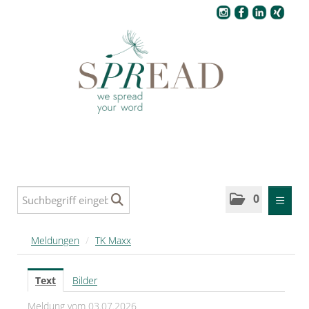
Pressecenter
0
MELDUNGEN
Meldungen
/
TK Maxx
SPREAD
Text
Bilder
SPREAD Medleys für Deutschland
Meldung vom 03.07.2026