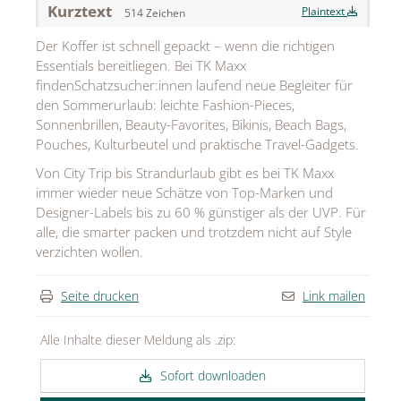
Kurztext
Plaintext
514 Zeichen
MEDIA
Der Koffer ist schnell gepackt – wenn die richtigen
ÜBER
Essentials bereitliegen. Bei TK Maxx
findenSchatzsucher:innen laufend neue Begleiter für
KONTAKT
den Sommerurlaub: leichte Fashion-Pieces,
Sonnenbrillen, Beauty-Favorites, Bikinis, Beach Bags,
Pouches, Kulturbeutel und praktische Travel-Gadgets.
Von City Trip bis Strandurlaub gibt es bei TK Maxx
immer wieder neue Schätze von Top-Marken und
Designer-Labels bis zu 60 % günstiger als der UVP. Für
alle, die smarter packen und trotzdem nicht auf Style
verzichten wollen.
Seite drucken
Link mailen
Alle Inhalte dieser Meldung als .zip:
Sofort downloaden