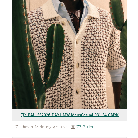
Jean Paul Gaultier
Lindt & Sprüngli
Nägele & Strubell
PUIG
Rabanne
sh!ne by Dorotheum Juwelier
Sicheldorfer Heilwasser
TK Maxx
True Co.
TJX_BAU_SS2026_DAY1_MW_MensCasual_031_F4_CMYK
VOSSEN
Zu dieser Meldung gibt es:
77 Bilder
WELEDA