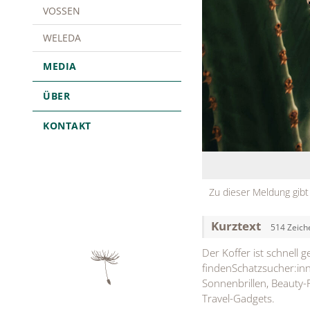
VOSSEN
WELEDA
MEDIA
ÜBER
KONTAKT
Zu dieser Meldung gibt
Kurztext
514 Zeich
Der Koffer ist schnell 
findenSchatzsucher:inn
Sonnenbrillen, Beauty-F
Travel-Gadgets.