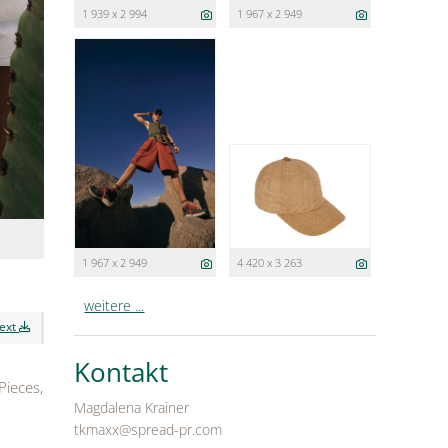
1 939 x 2 994
1 967 x 2 949
1 967 x 2 949
4 420 x 3 263
weitere ...
text
Kontakt
Pieces,
Magdalena Krainer
tkmaxx@spread-pr.com