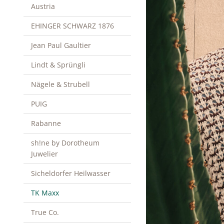
Austria
EHINGER SCHWARZ 1876
Jean Paul Gaultier
Lindt & Sprüngli
Nägele & Strubell
PUIG
Rabanne
sh!ne by Dorotheum
Juwelier
Sicheldorfer Heilwasser
TK Maxx
True Co.