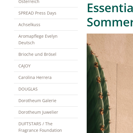
Österreich
Essentia
SPREAD Press Days
Sommert
Achselkuss
Aromapflege Evelyn
Deutsch
Brioche und Brösel
CAJOY
Carolina Herrera
DOUGLAS
Dorotheum Galerie
Dorotheum Juwelier
DUFTSTARS / The
Fragrance Foundation