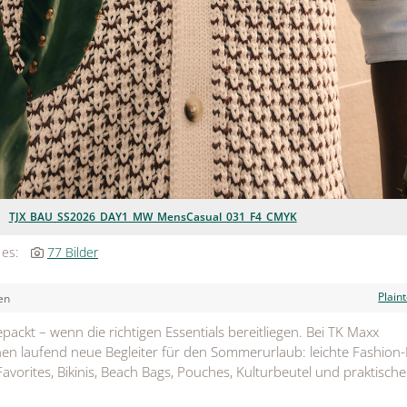
TJX_BAU_SS2026_DAY1_MW_MensCasual_031_F4_CMYK
 es:
77 Bilder
Plain
en
gepackt – wenn die richtigen Essentials bereitliegen. Bei TK Maxx
en laufend neue Begleiter für den Sommerurlaub: leichte Fashion-
avorites, Bikinis, Beach Bags, Pouches, Kulturbeutel und praktische