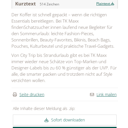
Kurztext
Plaintext
514 Zeichen
MEDIA
Der Koffer ist schnell gepackt – wenn die richtigen
ÜBER
Essentials bereitliegen. Bei TK Maxx
findenSchatzsucher:innen laufend neue Begleiter für
KONTAKT
den Sommerurlaub: leichte Fashion-Pieces,
Sonnenbrillen, Beauty-Favorites, Bikinis, Beach Bags,
Pouches, Kulturbeutel und praktische Travel-Gadgets.
Von City Trip bis Strandurlaub gibt es bei TK Maxx
immer wieder neue Schätze von Top-Marken und
Designer-Labels bis zu 60 % günstiger als der UVP. Für
alle, die smarter packen und trotzdem nicht auf Style
verzichten wollen.
Seite drucken
Link mailen
Alle Inhalte dieser Meldung als .zip:
Sofort downloaden