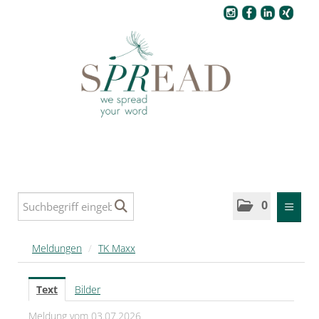
Pressecenter
0
MELDUNGEN
Meldungen
/
TK Maxx
SPREAD
Text
Bilder
SPREAD Medleys für Deutschland
Meldung vom 03.07.2026