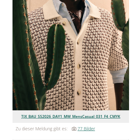
Jean Paul Gaultier
Lindt & Sprüngli
Nägele & Strubell
PUIG
Rabanne
sh!ne by Dorotheum Juwelier
Sicheldorfer Heilwasser
TK Maxx
True Co.
TJX_BAU_SS2026_DAY1_MW_MensCasual_031_F4_CMYK
VOSSEN
Zu dieser Meldung gibt es:
77 Bilder
WELEDA