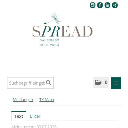
Pressecenter
0
MELDUNGEN
Meldungen
/
TK Maxx
SPREAD
Text
Bilder
SPREAD Medleys für Deutschland
Meldung vom 03.07.2026