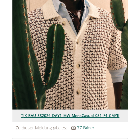
Jean Paul Gaultier
Lindt & Sprüngli
Nägele & Strubell
PUIG
Rabanne
sh!ne by Dorotheum Juwelier
Sicheldorfer Heilwasser
TK Maxx
True Co.
TJX_BAU_SS2026_DAY1_MW_MensCasual_031_F4_CMYK
VOSSEN
Zu dieser Meldung gibt es:
77 Bilder
WELEDA