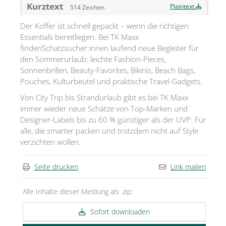
Kurztext
Plaintext
514 Zeichen
MEDIA
Der Koffer ist schnell gepackt – wenn die richtigen
ÜBER
Essentials bereitliegen. Bei TK Maxx
findenSchatzsucher:innen laufend neue Begleiter für
KONTAKT
den Sommerurlaub: leichte Fashion-Pieces,
Sonnenbrillen, Beauty-Favorites, Bikinis, Beach Bags,
Pouches, Kulturbeutel und praktische Travel-Gadgets.
Von City Trip bis Strandurlaub gibt es bei TK Maxx
immer wieder neue Schätze von Top-Marken und
Designer-Labels bis zu 60 % günstiger als der UVP. Für
alle, die smarter packen und trotzdem nicht auf Style
verzichten wollen.
Seite drucken
Link mailen
Alle Inhalte dieser Meldung als .zip:
Sofort downloaden