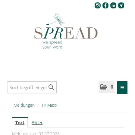
Pressecenter
0
MELDUNGEN
Meldungen
/
TK Maxx
SPREAD
Text
Bilder
SPREAD Medleys für Deutschland
Meldung vom 03.07.2026