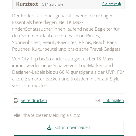
Kurztext
Plaintext
514 Zeichen
MEDIA
Der Koffer ist schnell gepackt – wenn die richtigen
ÜBER
Essentials bereitliegen. Bei TK Maxx
findenSchatzsucher:innen laufend neue Begleiter für
KONTAKT
den Sommerurlaub: leichte Fashion-Pieces,
Sonnenbrillen, Beauty-Favorites, Bikinis, Beach Bags,
Pouches, Kulturbeutel und praktische Travel-Gadgets.
Von City Trip bis Strandurlaub gibt es bei TK Maxx
immer wieder neue Schätze von Top-Marken und
Designer-Labels bis zu 60 % günstiger als der UVP. Für
alle, die smarter packen und trotzdem nicht auf Style
verzichten wollen.
Seite drucken
Link mailen
Alle Inhalte dieser Meldung als .zip:
Sofort downloaden