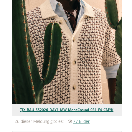
Jean Paul Gaultier
Lindt & Sprüngli
Nägele & Strubell
PUIG
Rabanne
sh!ne by Dorotheum Juwelier
Sicheldorfer Heilwasser
TK Maxx
True Co.
TJX_BAU_SS2026_DAY1_MW_MensCasual_031_F4_CMYK
VOSSEN
Zu dieser Meldung gibt es:
77 Bilder
WELEDA