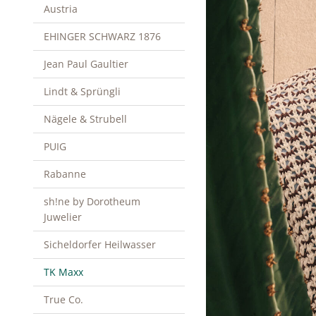
Austria
EHINGER SCHWARZ 1876
Jean Paul Gaultier
Lindt & Sprüngli
Nägele & Strubell
PUIG
Rabanne
sh!ne by Dorotheum
Juwelier
Sicheldorfer Heilwasser
TK Maxx
True Co.