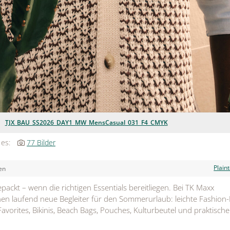
TJX_BAU_SS2026_DAY1_MW_MensCasual_031_F4_CMYK
 es:
77 Bilder
Plain
en
gepackt – wenn die richtigen Essentials bereitliegen. Bei TK Maxx
en laufend neue Begleiter für den Sommerurlaub: leichte Fashion-
avorites, Bikinis, Beach Bags, Pouches, Kulturbeutel und praktische