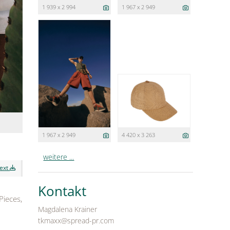
1 939 x 2 994
1 967 x 2 949
1 967 x 2 949
4 420 x 3 263
weitere ...
text
Kontakt
Pieces,
Magdalena Krainer
tkmaxx@spread-pr.com