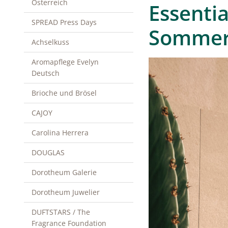
Österreich
Essentia
SPREAD Press Days
Sommert
Achselkuss
Aromapflege Evelyn
Deutsch
Brioche und Brösel
CAJOY
Carolina Herrera
DOUGLAS
Dorotheum Galerie
Dorotheum Juwelier
DUFTSTARS / The
Fragrance Foundation