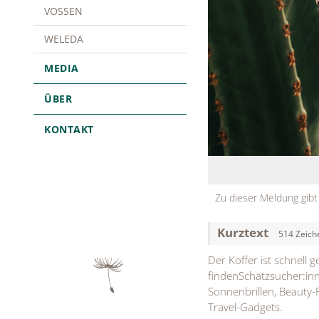
VOSSEN
WELEDA
MEDIA
ÜBER
KONTAKT
Zu dieser Meldung gibt
Kurztext
514 Zeich
Der Koffer ist schnell 
findenSchatzsucher:inn
Sonnenbrillen, Beauty-F
Travel-Gadgets.