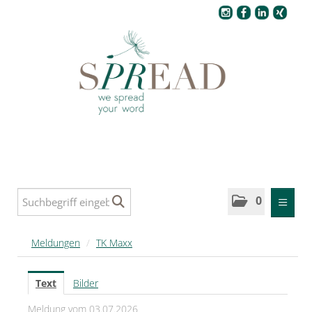
Pressecenter
0
MELDUNGEN
Meldungen
/
TK Maxx
SPREAD
Text
Bilder
SPREAD Medleys für Deutschland
Meldung vom 03.07.2026