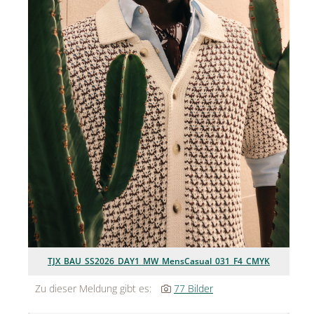
Jean Paul Gaultier
Lindt & Sprüngli
Nägele & Strubell
PUIG
Rabanne
sh!ne by Dorotheum Juwelier
Sicheldorfer Heilwasser
TK Maxx
True Co.
TJX_BAU_SS2026_DAY1_MW_MensCasual_031_F4_CMYK
VOSSEN
Zu dieser Meldung gibt es:
77 Bilder
WELEDA