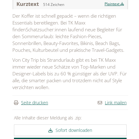
Kurztext
Plaintext
514 Zeichen
MEDIA
Der Koffer ist schnell gepackt – wenn die richtigen
ÜBER
Essentials bereitliegen. Bei TK Maxx
findenSchatzsucher:innen laufend neue Begleiter für
KONTAKT
den Sommerurlaub: leichte Fashion-Pieces,
Sonnenbrillen, Beauty-Favorites, Bikinis, Beach Bags,
Pouches, Kulturbeutel und praktische Travel-Gadgets.
Von City Trip bis Strandurlaub gibt es bei TK Maxx
immer wieder neue Schätze von Top-Marken und
Designer-Labels bis zu 60 % günstiger als der UVP. Für
alle, die smarter packen und trotzdem nicht auf Style
verzichten wollen.
Seite drucken
Link mailen
Alle Inhalte dieser Meldung als .zip:
Sofort downloaden