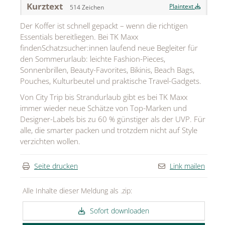
Kurztext
Plaintext
514 Zeichen
MEDIA
Der Koffer ist schnell gepackt – wenn die richtigen
ÜBER
Essentials bereitliegen. Bei TK Maxx
findenSchatzsucher:innen laufend neue Begleiter für
KONTAKT
den Sommerurlaub: leichte Fashion-Pieces,
Sonnenbrillen, Beauty-Favorites, Bikinis, Beach Bags,
Pouches, Kulturbeutel und praktische Travel-Gadgets.
Von City Trip bis Strandurlaub gibt es bei TK Maxx
immer wieder neue Schätze von Top-Marken und
Designer-Labels bis zu 60 % günstiger als der UVP. Für
alle, die smarter packen und trotzdem nicht auf Style
verzichten wollen.
Seite drucken
Link mailen
Alle Inhalte dieser Meldung als .zip:
Sofort downloaden