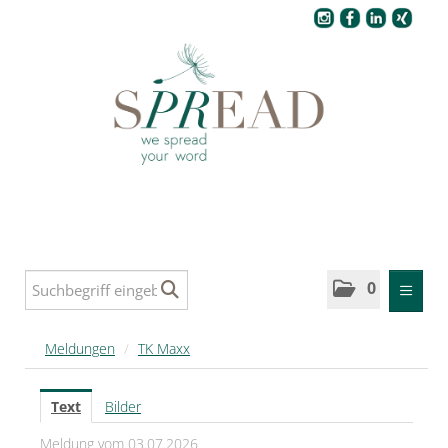
Pressecenter
0
MELDUNGEN
Meldungen
/
TK Maxx
SPREAD
Text
Bilder
SPREAD Medleys für Deutschland
Meldung vom 03.07.2026