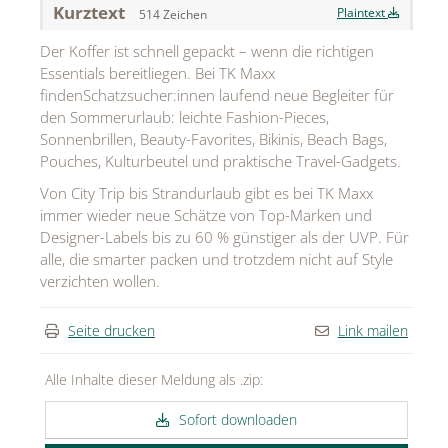
Kurztext
Plaintext
514 Zeichen
MEDIA
Der Koffer ist schnell gepackt – wenn die richtigen
ÜBER
Essentials bereitliegen. Bei TK Maxx
findenSchatzsucher:innen laufend neue Begleiter für
KONTAKT
den Sommerurlaub: leichte Fashion-Pieces,
Sonnenbrillen, Beauty-Favorites, Bikinis, Beach Bags,
Pouches, Kulturbeutel und praktische Travel-Gadgets.
Von City Trip bis Strandurlaub gibt es bei TK Maxx
immer wieder neue Schätze von Top-Marken und
Designer-Labels bis zu 60 % günstiger als der UVP. Für
alle, die smarter packen und trotzdem nicht auf Style
verzichten wollen.
Seite drucken
Link mailen
Alle Inhalte dieser Meldung als .zip:
Sofort downloaden