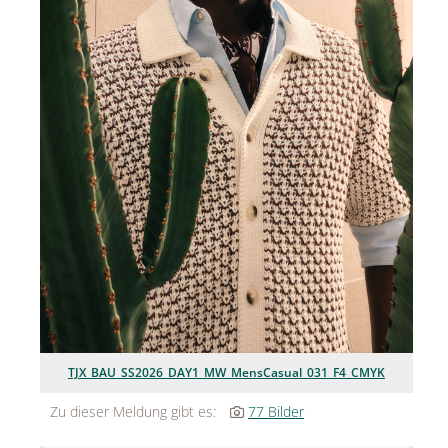
Jean Paul Gaultier
Lindt & Sprüngli
Nägele & Strubell
PUIG
Rabanne
sh!ne by Dorotheum Juwelier
Sicheldorfer Heilwasser
TK Maxx
True Co.
TJX_BAU_SS2026_DAY1_MW_MensCasual_031_F4_CMYK
VOSSEN
Zu dieser Meldung gibt es:
77 Bilder
WELEDA