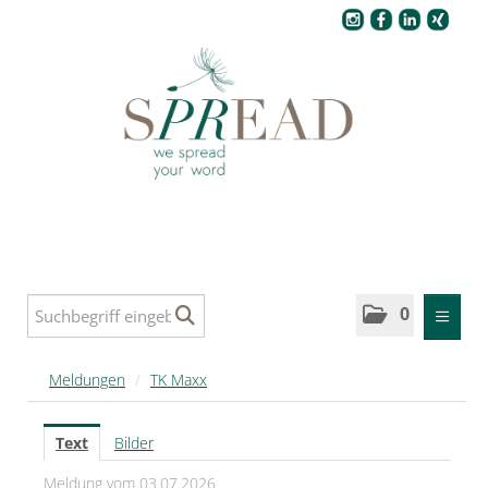
Pressecenter
0
MELDUNGEN
Meldungen
/
TK Maxx
SPREAD
Text
Bilder
SPREAD Medleys für Deutschland
Meldung vom 03.07.2026