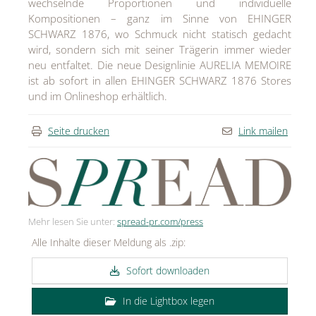
wechselnde Proportionen und individuelle
Kompositionen – ganz im Sinne von EHINGER
SCHWARZ 1876, wo Schmuck nicht statisch gedacht
wird, sondern sich mit seiner Trägerin immer wieder
neu entfaltet. Die neue Designlinie AURELIA MEMOIRE
ist ab sofort in allen EHINGER SCHWARZ 1876 Stores
und im Onlineshop erhältlich.
Seite drucken
Link mailen
Mehr lesen Sie unter:
spread-pr.com/press
Alle Inhalte dieser Meldung als .zip:
Sofort downloaden
In die Lightbox legen