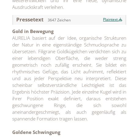
weiterentwickeln und ihr eine neue, dynamische
MEDIA
Ausdruckskraft verleihen.
ÜBER
Pressetext
Plaintext
3647 Zeichen
Gold in Bewegung
KONTAKT
AURELIA basiert auf der Idee, organische Strukturen
der Natur in eine eigenständige Schmucksprache zu
übersetzen. Filigrane Goldkügelchen verdichten sich zu
einer lebendigen Oberfläche, die weder streng
geometrisch noch zufällig erscheint. Sie bildet ein
rhythmisches Gefüge, das Licht aufnimmt, reflektiert
und aus jeder Perspektive neu interpretiert. Diese
scheinbar selbstverständliche Leichtigkeit ist das
Ergebnis höchster Präzision. Jede einzelne Kugel wird in
ihrer Position exakt definiert, daraus entstehen
geschwungene Ringe, die sich sowohl
aneinandergeschmiegt, als auch gegenläufig als
spannende Formation tragen lassen.
Goldene Schwingung