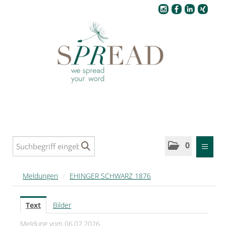
Pressecenter
0
MELDUNGEN
Meldungen
/
EHINGER SCHWARZ 1876
SPREAD
Text
Bilder
SPREAD Medleys für Deutschland
Meldung vom 06.07.2026