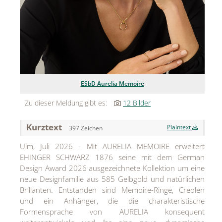
Jean Paul Gaultier
Lindt & Sprüngli
Nägele & Strubell
PUIG
ESbD Aurelia Memoire
Rabanne
Zu dieser Meldung gibt es:
12 Bilder
sh!ne by Dorotheum Juwelier
Kurztext
Plaintext
397 Zeichen
Sicheldorfer Heilwasser
Ulm, Juli 2026 - Mit AURELIA MEMOIRE erweitert
TK Maxx
EHINGER SCHWARZ 1876 seine mit dem German
Design Award 2026 ausgezeichnete Kollektion um eine
True Co.
neue Designfamilie aus 585 Gelbgold und natürlichen
Brillanten. Entstanden sind Memoire-Ringe, Creolen
VOSSEN
und ein Anhänger, die die charakteristische
WELEDA
Formensprache von AURELIA konsequent