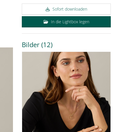
Sofort downloaden
In die Lightbox legen
Bilder (12)