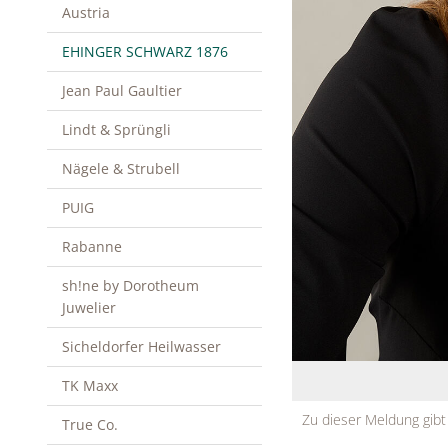
Austria
EHINGER SCHWARZ 1876
Jean Paul Gaultier
Lindt & Sprüngli
Nägele & Strubell
PUIG
Rabanne
sh!ne by Dorotheum
Juwelier
Sicheldorfer Heilwasser
TK Maxx
Zu dieser Meldung gibt
True Co.