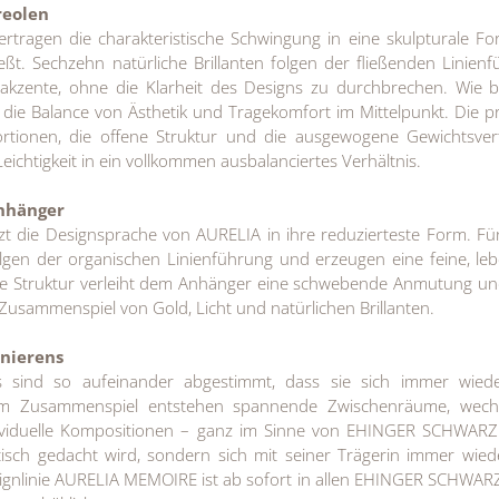
reolen
rtragen die charakteristische Schwingung in eine skulpturale Fo
ßt. Sechzehn natürliche Brillanten folgen der fließenden Linien
takzente, ohne die Klarheit des Designs zu durchbrechen. Wie 
 die Balance von Ästhetik und Tragekomfort im Mittelpunkt. Die p
rtionen, die offene Struktur und die ausgewogene Gewichtsver
ichtigkeit in ein vollkommen ausbalanciertes Verhältnis.
nhänger
t die Designsprache von AURELIA in ihre reduzierteste Form. F
folgen der organischen Linienführung und erzeugen eine feine, le
ene Struktur verleiht dem Anhänger eine schwebende Anmutung un
 Zusammenspiel von Gold, Licht und natürlichen Brillanten.
nierens
s sind so aufeinander abgestimmt, dass sie sich immer wied
 Im Zusammenspiel entstehen spannende Zwischenräume, wech
ividuelle Kompositionen – ganz im Sinne von EHINGER SCHWARZ
isch gedacht wird, sondern sich mit seiner Trägerin immer wie
esignlinie AURELIA MEMOIRE ist ab sofort in allen EHINGER SCHWA