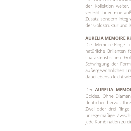
der Kollektion weiter
verleiht ihnen eine au
Zusatz, sondern integr
der Goldstruktur und l
AURELIA MEMOIRE R
Die Memoire-Ringe i
natürliche Brillante
charakteristischen Go
Schwingung der Form 
außergewöhnlichen Tra
dabei ebenso leicht wie
Der
AURELIA MEMO
Goldes. Ohne Diamantb
deutlicher hervor. Ihr
Zwei oder drei Ringe
unregelmäßige Zwisch
jede Kombination zu ei