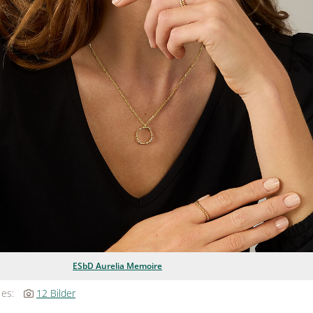
ESbD Aurelia Memoire
 es:
12 Bilder