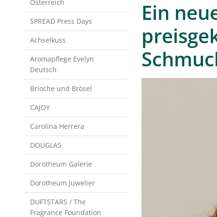
Österreich
Ein neue
SPREAD Press Days
preisge
Achselkuss
Schmuck
Aromapflege Evelyn
Deutsch
Brioche und Brösel
CAJOY
Carolina Herrera
DOUGLAS
Dorotheum Galerie
Dorotheum Juwelier
DUFTSTARS / The
Fragrance Foundation