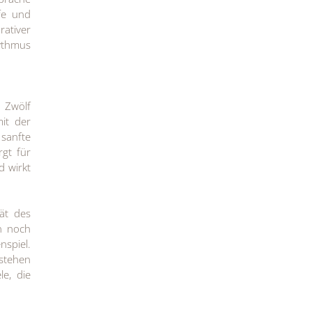
rfe und
rativer
hythmus
 Zwölf
it der
 sanfte
gt für
d wirkt
tät des
en noch
nspiel.
stehen
e, die