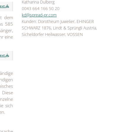
Katharina Dulberg
text
0043 664 166 50 20
kd@spread-pr.com
it dem
Kunden: Dorotheum Juwelier, EHINGER
us 585
SCHWARZ 1876, Lindt & Sprüngli Austria,
hänger,
Sicheldorfer Heilwasser, VOSSEN
hr eine
text
ändige
endigen
misches
. Diese
inzelne
ie sich
sen.
prache