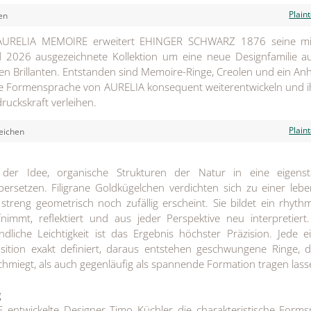
Plain
en
t AURELIA MEMOIRE erweitert EHINGER SCHWARZ 1876 seine m
2026 ausgezeichnete Kollektion um eine neue Designfamilie a
en Brillanten. Entstanden sind Memoire-Ringe, Creolen und ein An
che Formensprache von AURELIA konsequent weiterentwickeln und i
uckskraft verleihen.
Plain
eichen
 der Idee, organische Strukturen der Natur in eine eigenst
rsetzen. Filigrane Goldkügelchen verdichten sich zu einer leb
streng geometrisch noch zufällig erscheint. Sie bildet ein rhyth
nimmt, reflektiert und aus jeder Perspektive neu interpretiert
ndliche Leichtigkeit ist das Ergebnis höchster Präzision. Jede e
osition exakt definiert, daraus entstehen geschwungene Ringe, d
hmiegt, als auch gegenläufig als spannende Formation tragen las
g
entwickelte Designer Timo Küchler die charakteristische Forms