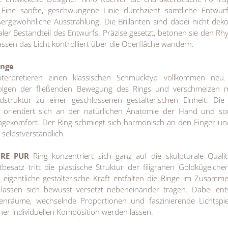
. Eine sanfte, geschwungene Linie durchzieht sämtliche Entwü
ßergewöhnliche Ausstrahlung. Die Brillanten sind dabei nicht deko
aler Bestandteil des Entwurfs. Präzise gesetzt, betonen sie den R
assen das Licht kontrolliert über die Oberfläche wandern.
inge
nterpretieren einen klassischen Schmucktyp vollkommen neu.
n folgen der fließenden Bewegung des Rings und verschmelzen m
ldstruktur zu einer geschlossenen gestalterischen Einheit. Die
orientiert sich an der natürlichen Anatomie der Hand und sor
gekomfort. Der Ring schmiegt sich harmonisch an den Finger un
 selbstverständlich.
IRE PUR
Ring konzentriert sich ganz auf die skulpturale Quali
esatz tritt die plastische Struktur der filigranen Goldkügelch
e eigentliche gestalterische Kraft entfalten die Ringe im Zusamme
 lassen sich bewusst versetzt nebeneinander tragen. Dabei ent
enräume, wechselnde Proportionen und faszinierende Lichtspiel
ner individuellen Komposition werden lassen.