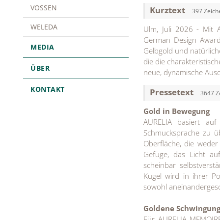
VOSSEN
Kurztext
397 Zeich
WELEDA
Ulm, Juli 2026 - Mi
German Design Award 
MEDIA
Gelbgold und natürlich
die die charakteristis
ÜBER
neue, dynamische Ausdr
KONTAKT
Pressetext
3647 Z
Gold in Bewegung
AURELIA basiert auf
Schmucksprache zu übe
Oberfläche, die weder 
Gefüge, das Licht auf
scheinbar selbstverstä
Kugel wird in ihrer P
sowohl aneinandergesc
Goldene Schwingun
Für AURELIA MEMOIRE 