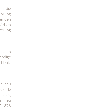
rm, die
führung
bei den
räzisen
teilung
ünfzehn
bendige
d lenkt
er neu
selnde
 1876,
der neu
RZ 1876