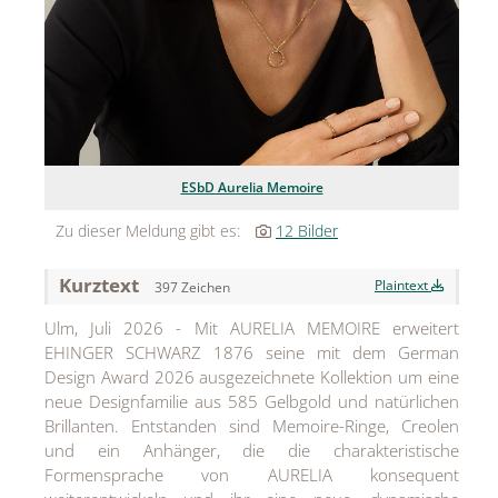
Jean Paul Gaultier
Lindt & Sprüngli
Nägele & Strubell
PUIG
ESbD Aurelia Memoire
Rabanne
Zu dieser Meldung gibt es:
12 Bilder
sh!ne by Dorotheum Juwelier
Kurztext
Plaintext
397 Zeichen
Sicheldorfer Heilwasser
Ulm, Juli 2026 - Mit AURELIA MEMOIRE erweitert
TK Maxx
EHINGER SCHWARZ 1876 seine mit dem German
Design Award 2026 ausgezeichnete Kollektion um eine
True Co.
neue Designfamilie aus 585 Gelbgold und natürlichen
Brillanten. Entstanden sind Memoire-Ringe, Creolen
VOSSEN
und ein Anhänger, die die charakteristische
WELEDA
Formensprache von AURELIA konsequent