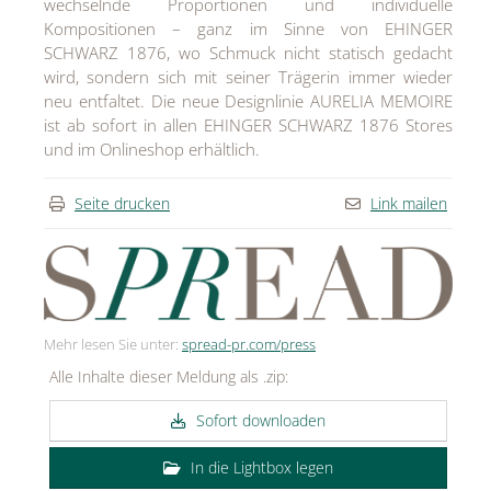
wechselnde Proportionen und individuelle
Kompositionen – ganz im Sinne von EHINGER
SCHWARZ 1876, wo Schmuck nicht statisch gedacht
wird, sondern sich mit seiner Trägerin immer wieder
neu entfaltet. Die neue Designlinie AURELIA MEMOIRE
ist ab sofort in allen EHINGER SCHWARZ 1876 Stores
und im Onlineshop erhältlich.
Seite drucken
Link mailen
Mehr lesen Sie unter:
spread-pr.com/press
Alle Inhalte dieser Meldung als .zip:
Sofort downloaden
In die Lightbox legen