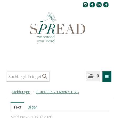
Pressecenter
0
MELDUNGEN
Meldungen
/
EHINGER SCHWARZ 1876
SPREAD
Text
Bilder
SPREAD Medleys für Deutschland
Meldung vom 06.07.2026