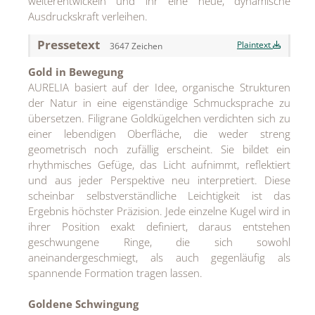
weiterentwickeln und ihr eine neue, dynamische
MEDIA
Ausdruckskraft verleihen.
ÜBER
Pressetext
Plaintext
3647 Zeichen
Gold in Bewegung
KONTAKT
AURELIA basiert auf der Idee, organische Strukturen
der Natur in eine eigenständige Schmucksprache zu
übersetzen. Filigrane Goldkügelchen verdichten sich zu
einer lebendigen Oberfläche, die weder streng
geometrisch noch zufällig erscheint. Sie bildet ein
rhythmisches Gefüge, das Licht aufnimmt, reflektiert
und aus jeder Perspektive neu interpretiert. Diese
scheinbar selbstverständliche Leichtigkeit ist das
Ergebnis höchster Präzision. Jede einzelne Kugel wird in
ihrer Position exakt definiert, daraus entstehen
geschwungene Ringe, die sich sowohl
aneinandergeschmiegt, als auch gegenläufig als
spannende Formation tragen lassen.
Goldene Schwingung