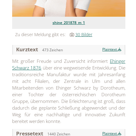
Jean Paul Gaultier
Lindt & Sprüngli
shine_201878_m_1
Zu dieser Meldung gibt es:
30 Bilder
Nägele & Strubell
PUIG
Kurztext
Plaintext
473 Zeichen
Rabanne
Mit großer Freude und Zuversicht informiert
Ehinger
Schwarz 1876
über eine wegweisende Entwicklung. Die
sh!ne by Dorotheum Juwelier
traditionsreiche Manufaktur wurde mit Jahresanfang
mit acht Filialen, der Zentrale in Ulm und allen
Sicheldorfer Heilwasser
Mitarbeitenden von Ehinger Schwarz by Dorotheum,
TK Maxx
einer Tochter der österreichischen Dorotheum
Gruppe, übernommen. Die Erleichterung ist groß, dass
True Co.
dadurch die geplante Schließung abgewendet und der
Weg für eine nachhaltige und innovative Zukunft
VOSSEN
bereitet werden konnte.
WELEDA
Pressetext
Plaintext
1440 Zeichen