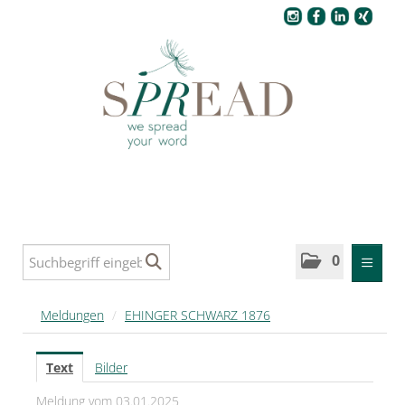
Pressecenter
0
MELDUNGEN
Meldungen
/
EHINGER SCHWARZ 1876
SPREAD
Text
Bilder
SPREAD Medleys für Deutschland
Meldung vom 03.01.2025