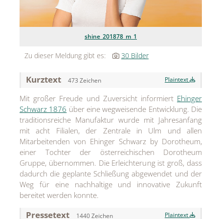
Jean Paul Gaultier
Lindt & Sprüngli
shine_201878_m_1
Zu dieser Meldung gibt es:
30 Bilder
Nägele & Strubell
PUIG
Kurztext
Plaintext
473 Zeichen
Rabanne
Mit großer Freude und Zuversicht informiert
Ehinger
Schwarz 1876
über eine wegweisende Entwicklung. Die
sh!ne by Dorotheum Juwelier
traditionsreiche Manufaktur wurde mit Jahresanfang
mit acht Filialen, der Zentrale in Ulm und allen
Sicheldorfer Heilwasser
Mitarbeitenden von Ehinger Schwarz by Dorotheum,
TK Maxx
einer Tochter der österreichischen Dorotheum
Gruppe, übernommen. Die Erleichterung ist groß, dass
True Co.
dadurch die geplante Schließung abgewendet und der
Weg für eine nachhaltige und innovative Zukunft
VOSSEN
bereitet werden konnte.
WELEDA
Pressetext
Plaintext
1440 Zeichen