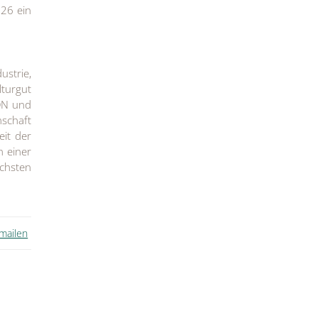
26 ein
ustrie,
turgut
ION und
nschaft
eit der
n einer
chsten
 mailen