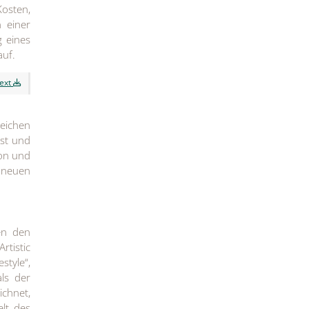
Kosten,
 einer
g eines
auf.
text
eichen
ist und
ion und
n neuen
en den
tistic
style“,
als der
ichnet,
elt des