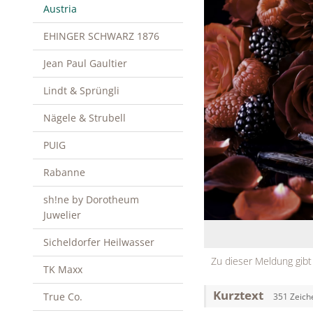
Austria
EHINGER SCHWARZ 1876
Jean Paul Gaultier
Lindt & Sprüngli
Nägele & Strubell
PUIG
Rabanne
sh!ne by Dorotheum
Juwelier
Sicheldorfer Heilwasser
Zu dieser Meldung gibt
TK Maxx
Kurztext
True Co.
351 Zeich