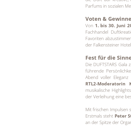
Parfums in sozialen Me
Voten & Gewinne
Von
1. bis 30. Juni 
Fachhandel Duftkreat
Favoriten abzustimmen.
der Falkensteiner Hote
Fest für die Sinn
Die DUFTSTARS Gala zä
führende Persönlichk
Abend voller Eleganz 
RTL2-Moderatorin 
musikalische Highlight
der Verleihung eine bes
Mit frischen Impulsen 
Erstmals steht
Peter S
an der Spitze der Organ