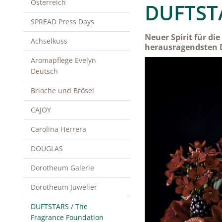
Österreich
DUFTST
SPREAD Press Days
Neuer Spirit für di
Achselkuss
herausragendsten D
Aromapflege Evelyn
Deutsch
Brioche und Brösel
CAJOY
Carolina Herrera
DOUGLAS
Dorotheum Galerie
Dorotheum Juwelier
DUFTSTARS / The
Fragrance Foundation