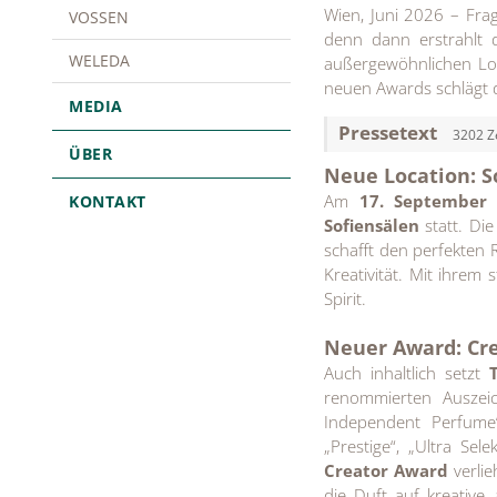
Wien, Juni 2026 – Fra
VOSSEN
denn dann erstrahlt 
WELEDA
außergewöhnlichen Loc
neuen Awards schlägt 
MEDIA
Pressetext
3202 Z
ÜBER
Neue Location: S
Am
17. September
KONTAKT
Sofiensälen
statt. Di
schafft den perfekten
Kreativität. Mit ihrem
Spirit.
Neuer Award: Cr
Auch inhaltlich setzt
renommierten Auszei
Independent Perfume“,
„Prestige“, „Ultra Se
Creator Award
verlie
die Duft auf kreative