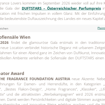
grance Lovers kommen im September 2026 wieder voll auf ihre 
die Gala der
DUFTSTARS – Österreichischer Parfumpreis
in
ation mit frischen Impulsen in vollem Glanz. Mit der Einführun
die bedeutendste Duftauszeichnung des Landes ein neues Kapitel 
Plain
eichen
ofiensäle Wien
 2026
findet die glamouröse Gala erstmals in den traditionsr
e neue Location verbindet historische Eleganz mit urbanem Zeitge
 Rahmen für einen Abend ganz im Zeichen von Duftkunst, Innovat
 stilvollen Ambiente verleihen die Sofiensäle den DUFTSTARS eine
eator Award
THE FRAGRANCE FOUNDATION AUSTRIA
neue Akzente: Neb
chnungen für Damen- und Herrendüfte, in den Kategorien „Ar
 „Bestes Flakon-Design“, „Home Fragrances“, „Klassiker“, „Life
lektiv“ und die attraktivsten „Werbekampagnen“ wird 2026 erstm
hen. Damit werden Persönlichkeiten und digitale Stimmen ausgeze
, authentische und innovative Weise erlebbar machen und die W