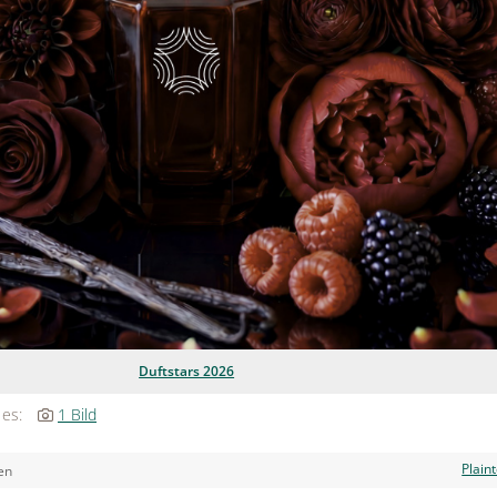
Duftstars 2026
 es:
1 Bild
Plain
en