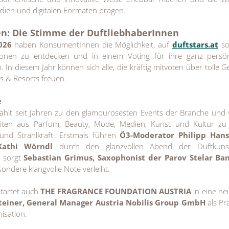
dien und digitalen Formaten prägen.
n: Die Stimme der DuftliebhaberInnen
2026
haben KonsumentInnen die Möglichkeit, auf
duftstars.at
so
ionen zu entdecken und in einem Voting für ihre ganz persön
 In diesem Jahr können sich alle, die kräftig mitvoten über tolle 
ls & Resorts freuen.
e
hlt seit Jahren zu den glamourösesten Events der Branche und 
eiten aus Parfum, Beauty, Mode, Medien, Kunst und Kultur zu
und Strahlkraft. Erstmals führen
Ö3-Moderator Philipp Han
Kathi Wörndl
durch den glanzvollen Abend der Duftkuns
s sorgt
Sebastian Grimus, Saxophonist der Parov Stelar Ba
ondere klangvolle Note verleiht.
startet auch
THE FRAGRANCE FOUNDATION AUSTRIA
in eine ne
teiner, General Manager Austria Nobilis Group GmbH
als Pr
isation.