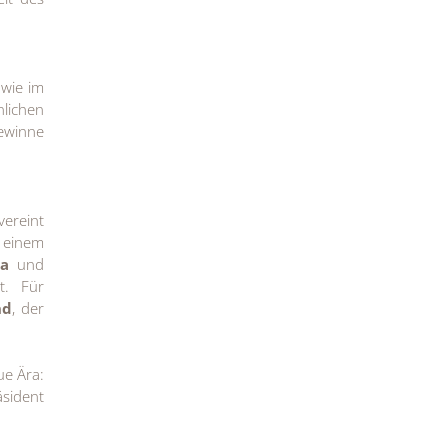
wie im
lichen
Gewinne
vereint
 einem
sa
und
t. Für
nd
, der
ue Ära:
äsident