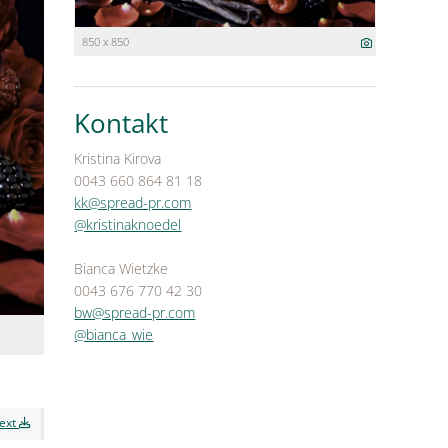
850 x 850
Kontakt
Kristina Kirova
0043 660 864 81 18
kk@spread-pr.com
@kristinaknoedel
Bianca Wietzke
0043 676 770 42 30
bw@spread-pr.com
@bianca_wie
text