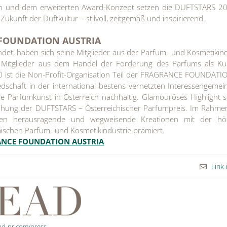
on und dem erweiterten Award-Konzept setzen die DUFTSTARS 20
 Zukunft der Duftkultur – stilvoll, zeitgemäß und inspirierend.
FOUNDATION AUSTRIA
det, haben sich seine Mitglieder aus der Parfum- und Kosmetikind
Mitglieder aus dem Handel der Förderung des Parfums als Kul
20 ist die Non-Profit-Organisation Teil der FRAGRANCE FOUNDAT
iedschaft in der international bestens vernetzten Interessengemei
ie Parfumkunst in Österreich nachhaltig. Glamouröses Highlight s
eihung der DUFTSTARS – Österreichischer Parfumpreis. Im Rahme
den herausragende und wegweisende Kreationen mit der hö
ischen Parfum- und Kosmetikindustrie prämiert.
ANCE FOUNDATION AUSTRIA
Link
ad-pr.com/press