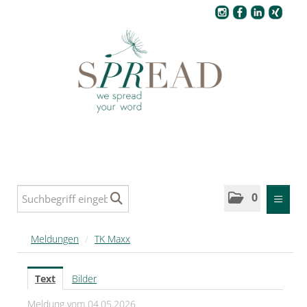
Pressecenter
0
MELDUNGEN
Meldungen
/
TK Maxx
SPREAD
Text
Bilder
SPREAD Medleys für Deutschland
Meldung vom 04.05.2026