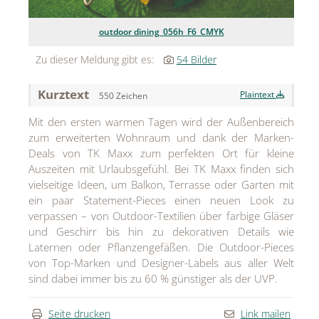
Jean Paul Gaultier
outdoor dining_056h_F6_CMYK
Lindt & Sprüngli
Zu dieser Meldung gibt es:
54 Bilder
Nägele & Strubell
Kurztext
Plaintext
550 Zeichen
PUIG
Mit den ersten warmen Tagen wird der Außenbereich
Rabanne
zum erweiterten Wohnraum und dank der Marken-
Deals von TK Maxx zum perfekten Ort für kleine
sh!ne by Dorotheum Juwelier
Auszeiten mit Urlaubsgefühl. Bei TK Maxx finden sich
vielseitige Ideen, um Balkon, Terrasse oder Garten mit
Sicheldorfer Heilwasser
ein paar Statement-Pieces einen neuen Look zu
verpassen – von Outdoor-Textilien über farbige Gläser
TK Maxx
und Geschirr bis hin zu dekorativen Details wie
Laternen oder Pflanzengefäßen. Die Outdoor-Pieces
True Co.
von Top-Marken und Designer-Labels aus aller Welt
VOSSEN
sind dabei immer bis zu 60 % günstiger als der UVP.
WELEDA
Seite drucken
Link mailen